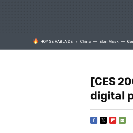
HOY SE HABLA DE
China
Elon Musk
Ge
[CES 20
digital 
FACEBOOK
TWITTER
FLIPBOARD
E-