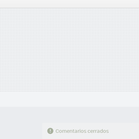
2007
FACEBOOK
TWITTER
FLIPBOARD
E-
MAIL
Comentarios cerrados