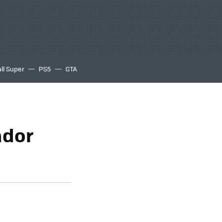
ll Super
PS5
GTA
ador