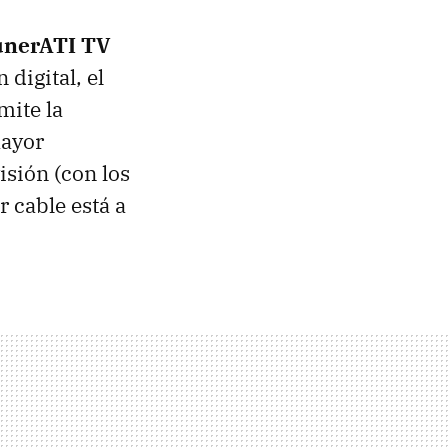
unerATI TV
 digital, el
mite la
mayor
isión (con los
r cable está a