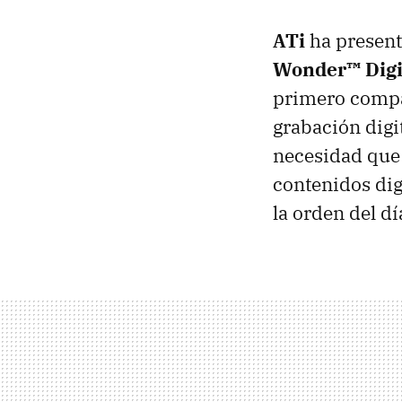
ATi
ha presenta
Wonder™ Digi
primero compa
grabación digi
necesidad que 
contenidos digi
la orden del d