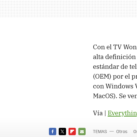
Con el TV Wond
alta definició
estándar de te
(OEM) por el p
con Windows Vi
MacOS). Se ven
Vía |
Everythi
TEMAS
Otros
O