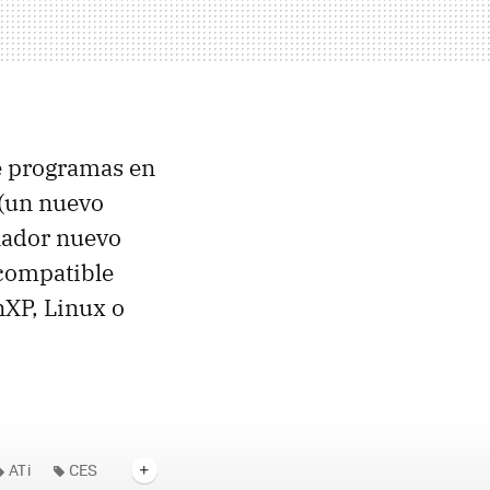
de programas en
 (un nuevo
enador nuevo
 compatible
nXP, Linux o
ATi
CES