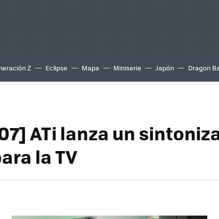
neración Z
Eclipse
Mapa
Miniserie
Japón
Dragon Ba
07] ATi lanza un sintoniz
para la TV