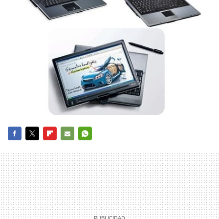
FACEBOOK
TWITTER
FLIPBOARD
E-
WHATSAPP
MAIL