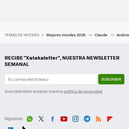
TEMAS DE INTERÉS
Mejores moviles 2026
Claude
Androi
RECIBE "Xatakaletter", NUESTRA NEWSLETTER
SEMANAL
SUSCRIBIR
Suscribiéndote aceptas nuestra
política de privacidad
Síguenos
Wh
Twit
Fac
You
Inst
Tele
RSS
Flip