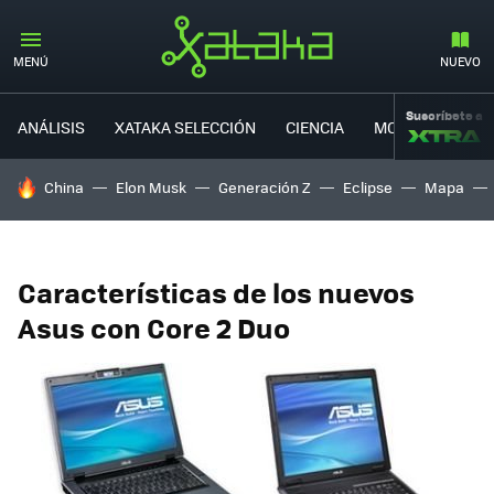
MENÚ
NUEVO
Suscríbete a
ANÁLISIS
XATAKA SELECCIÓN
CIENCIA
MOVILIDAD
HOY SE HABLA DE
China
Elon Musk
Generación Z
Eclipse
Mapa
Características de los nuevos
Asus con Core 2 Duo