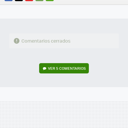
FACEBOOK
TWITTER
FLIPBOARD
E-
WHATSAPP
MAIL
Comentarios cerrados
VER
5 COMENTARIOS