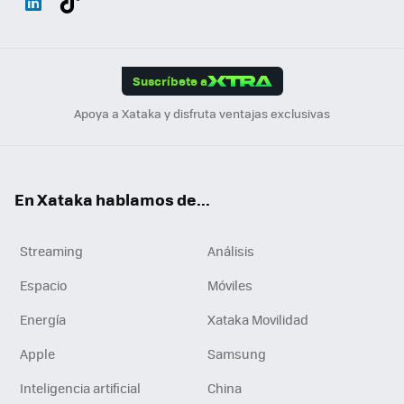
ats
ter
ebo
tub
agr
gra
boa
Link
Tikt
App
ok
e
am
m
rd
edI
ok
Suscríbete a
n
Apoya a Xataka y disfruta ventajas exclusivas
En Xataka hablamos de...
Streaming
Análisis
Espacio
Móviles
Energía
Xataka Movilidad
Apple
Samsung
Inteligencia artificial
China