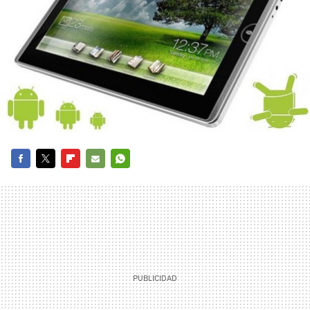
FACEBOOK
TWITTER
FLIPBOARD
E-
WHATSAPP
MAIL