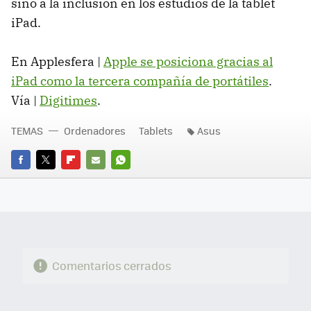
sino a la inclusión en los estudios de la tablet
iPad.
En Applesfera |
Apple se posiciona gracias al
iPad como la tercera compañía de portátiles
.
Vía |
Digitimes
.
TEMAS
Ordenadores
Tablets
Asus
FACEBOOK
TWITTER
FLIPBOARD
E-
WHATSAPP
MAIL
Comentarios cerrados