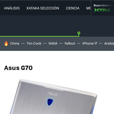
Suscríbete a
ANÁLISIS
XATAKA SELECCIÓN
CIENCIA
MOVILIDAD
HOY SE HABLA DE
China
Tim Cook
NASA
Fallout
iPhone 17
Arabi
Asus G70