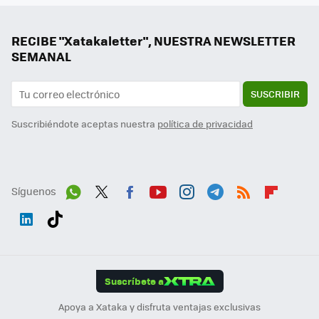
RECIBE "Xatakaletter", NUESTRA NEWSLETTER
SEMANAL
SUSCRIBIR
Suscribiéndote aceptas nuestra
política de privacidad
Síguenos
Wh
Twit
Fac
You
Inst
Tele
RSS
Flip
ats
ter
ebo
tub
agr
gra
boa
Link
Tikt
App
ok
e
am
m
rd
edI
ok
Suscríbete a
n
Apoya a Xataka y disfruta ventajas exclusivas