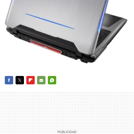
FACEBOOK
TWITTER
FLIPBOARD
E-
WHATSAPP
MAIL