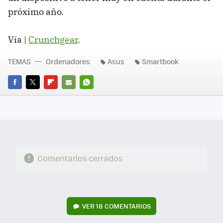
próximo año.
Vía |
Crunchgear
.
TEMAS
Ordenadores
Asus
Smartbook
FACEBOOK
TWITTER
FLIPBOARD
E-
WHATSAPP
MAIL
Comentarios cerrados
VER
18 COMENTARIOS