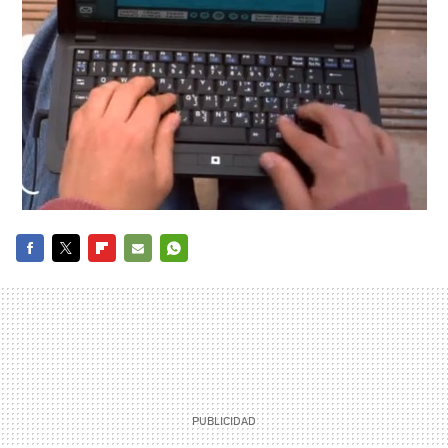
FACEBOOK
TWITTER
FLIPBOARD
E-
WHATSAPP
MAIL