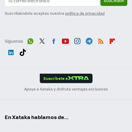
SUSCRIBIR
Suscribiéndote aceptas nuestra
política de privacidad
Síguenos
Wh
Twit
Fac
You
Inst
Tele
RSS
Flip
ats
ter
ebo
tub
agr
gra
boa
Link
Tikt
App
ok
e
am
m
rd
edI
ok
Suscríbete a
n
Apoya a Xataka y disfruta ventajas exclusivas
En Xataka hablamos de...