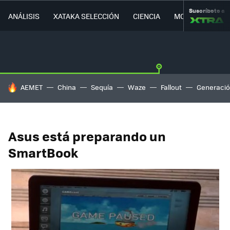
Suscríbete a
ANÁLISIS
XATAKA SELECCIÓN
CIENCIA
MOVILIDAD
HOY SE HABLA DE
AEMET
China
Sequía
Waze
Fallout
Generació
Asus está preparando un
SmartBook