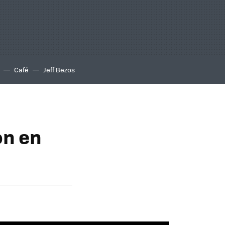
Café
Jeff Bezos
on en