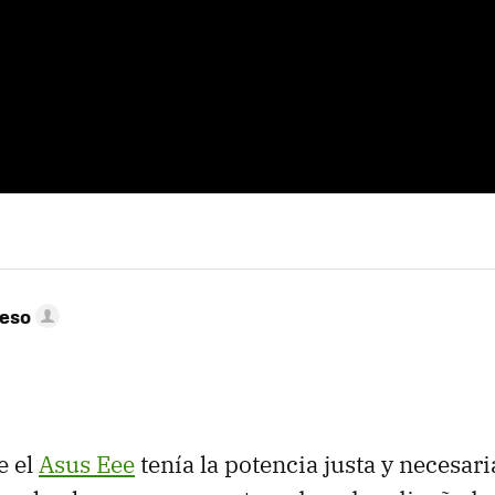
peso
e el
Asus Eee
tenía la potencia justa y necesar