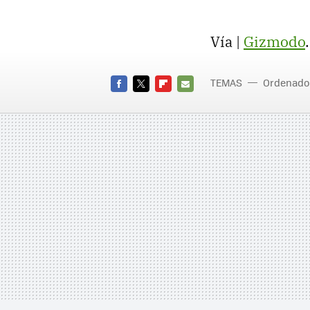
Vía |
Gizmodo
.
TEMAS
Ordenado
FACEBOOK
TWITTER
FLIPBOARD
E-
MAIL