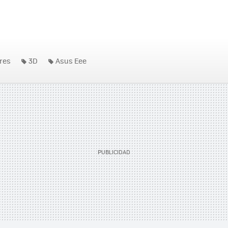
res
3D
Asus Eee