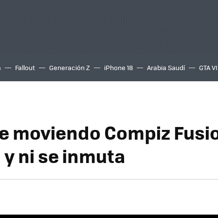
a
Fallout
Generación Z
iPhone 18
Arabia Saudí
GTA VI
e moviendo Compiz Fusi
 y ni se inmuta