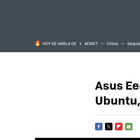
HOY SE HABLA DE
AEMET
China
Sequí
Asus Ee
Ubuntu,
FACEBOOK
TWITTER
FLIPBOARD
E-