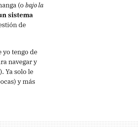
 manga (o
bajo la
 un sistema
estión de
 yo tengo de
ara navegar y
. Ya solo le
pocas) y más