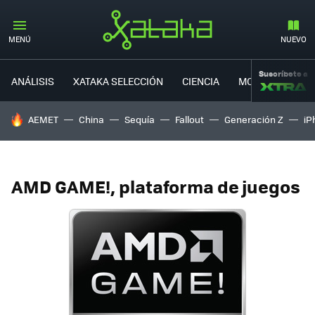
MENÚ
NUEVO
Suscríbete a
ANÁLISIS
XATAKA SELECCIÓN
CIENCIA
MOVILIDAD
HOY SE HABLA DE
AEMET
China
Sequía
Fallout
Generación Z
iP
AMD GAME!, plataforma de juegos