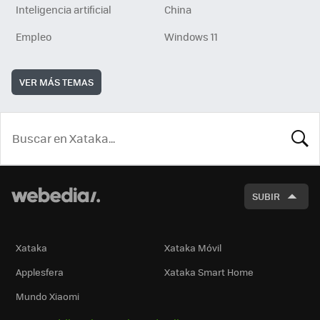
Inteligencia artificial
China
Empleo
Windows 11
VER MÁS TEMAS
BUSCA
SUBIR
Xataka
Xataka Móvil
Applesfera
Xataka Smart Home
Mundo Xiaomi