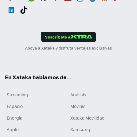
Wh
Twit
Fac
You
Inst
Tele
RSS
Flip
ats
ter
ebo
tub
agr
gra
boa
Link
Tikt
App
ok
e
am
m
rd
edI
ok
Suscríbete a
n
Apoya a Xataka y disfruta ventajas exclusivas
En Xataka hablamos de...
Streaming
Análisis
Espacio
Móviles
Energía
Xataka Movilidad
Apple
Samsung