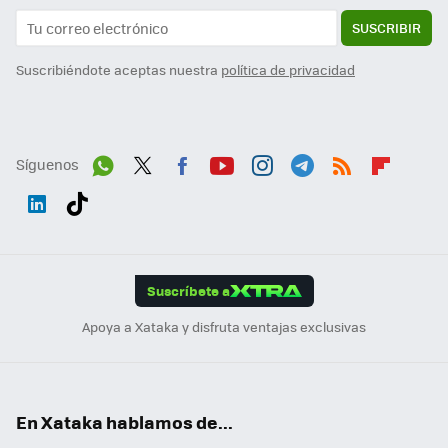
SUSCRIBIR
Suscribiéndote aceptas nuestra
política de privacidad
Síguenos
Wh
Twit
Fac
You
Inst
Tele
RSS
Flip
ats
ter
ebo
tub
agr
gra
boa
Link
Tikt
App
ok
e
am
m
rd
edI
ok
Suscríbete a
n
Apoya a Xataka y disfruta ventajas exclusivas
En Xataka hablamos de...