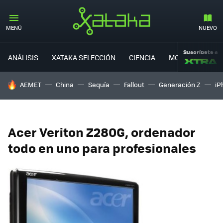
MENÚ
NUEVO
Suscríbete a
ANÁLISIS
XATAKA SELECCIÓN
CIENCIA
MOVILIDAD
HOY SE HABLA DE
AEMET
China
Sequía
Fallout
Generación Z
iP
Acer Veriton Z280G, ordenador
todo en uno para profesionales