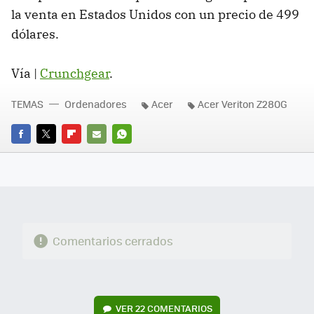
la venta en Estados Unidos con un precio de 499
dólares.
Vía |
Crunchgear
.
TEMAS
Ordenadores
Acer
Acer Veriton Z280G
FACEBOOK
TWITTER
FLIPBOARD
E-
WHATSAPP
MAIL
Comentarios cerrados
VER
22 COMENTARIOS