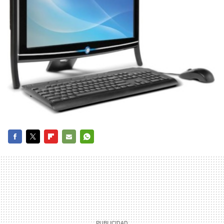
FACEBOOK
TWITTER
FLIPBOARD
E-
WHATSAPP
MAIL