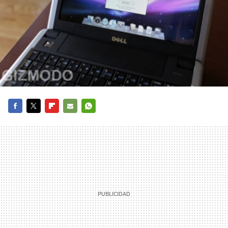
FACEBOOK
TWITTER
FLIPBOARD
E-
WHATSAPP
MAIL