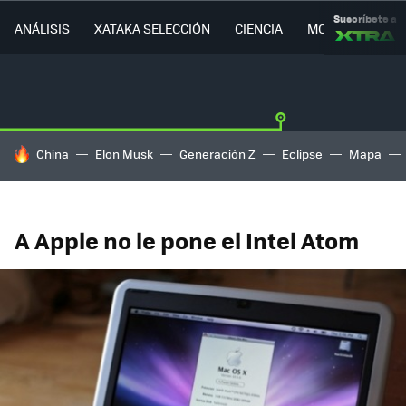
Suscríbete a
ANÁLISIS
XATAKA SELECCIÓN
CIENCIA
MOVILIDAD
HOY SE HABLA DE
China
Elon Musk
Generación Z
Eclipse
Mapa
A Apple no le pone el Intel Atom