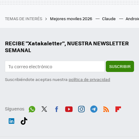
TEMAS DE INTERÉS
Mejores moviles 2026
Claude
Androi
RECIBE "Xatakaletter", NUESTRA NEWSLETTER
SEMANAL
SUSCRIBIR
Suscribiéndote aceptas nuestra
política de privacidad
Síguenos
Wh
Twit
Fac
You
Inst
Tele
RSS
Flip
ats
ter
ebo
tub
agr
gra
boa
Link
Tikt
App
ok
e
am
m
rd