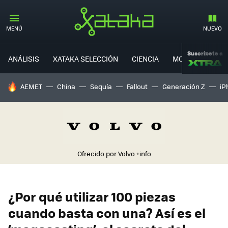
MENÚ
NUEVO
Suscríbete a
ANÁLISIS
XATAKA SELECCIÓN
CIENCIA
MOVILIDAD
HOY SE HABLA DE
AEMET
China
Sequía
Fallout
Generación Z
iP
Ofrecido por Volvo
+info
¿Por qué utilizar 100 piezas
cuando basta con una? Así es el