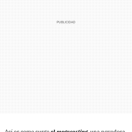
Así es como surge
el
megacasting
, una novedosa