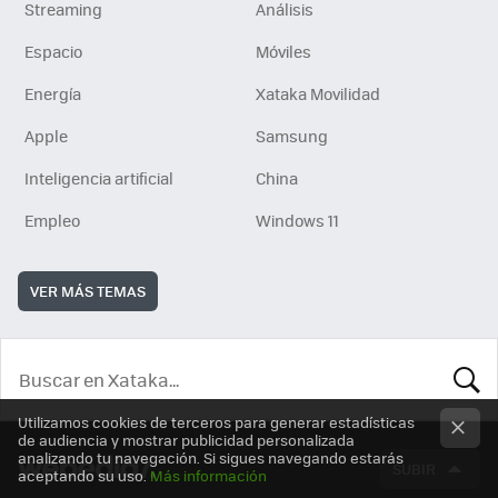
Streaming
Análisis
Espacio
Móviles
Energía
Xataka Movilidad
Apple
Samsung
Inteligencia artificial
China
Empleo
Windows 11
VER MÁS TEMAS
BUSCA
Utilizamos cookies de terceros para generar estadísticas
de audiencia y mostrar publicidad personalizada
analizando tu navegación. Si sigues navegando estarás
SUBIR
aceptando su uso.
Más información