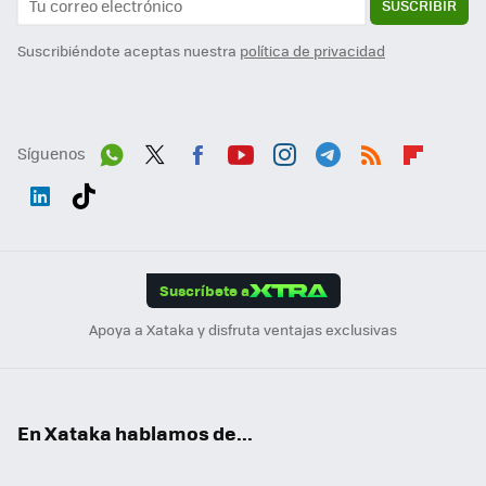
SUSCRIBIR
Suscribiéndote aceptas nuestra
política de privacidad
Síguenos
Wh
Twit
Fac
You
Inst
Tele
RSS
Flip
ats
ter
ebo
tub
agr
gra
boa
Link
Tikt
App
ok
e
am
m
rd
edI
ok
Suscríbete a
n
Apoya a Xataka y disfruta ventajas exclusivas
En Xataka hablamos de...