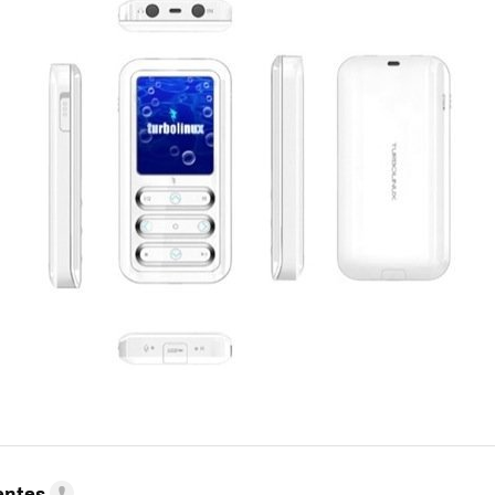
entes