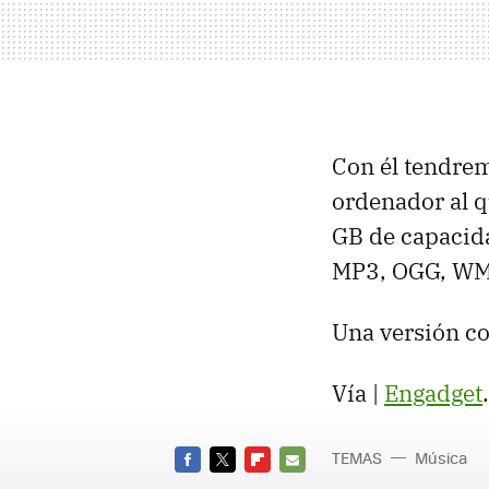
Con él tendrem
ordenador al q
GB de capacida
MP3, OGG, WMA
Una versión co
Vía |
Engadget
.
TEMAS
Música
FACEBOOK
TWITTER
FLIPBOARD
E-