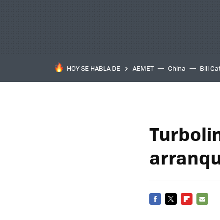
HOY SE HABLA DE
AEMET
China
Bill Ga
Turboli
arranqu
FACEBOOK
TWITTER
FLIPBOARD
E-