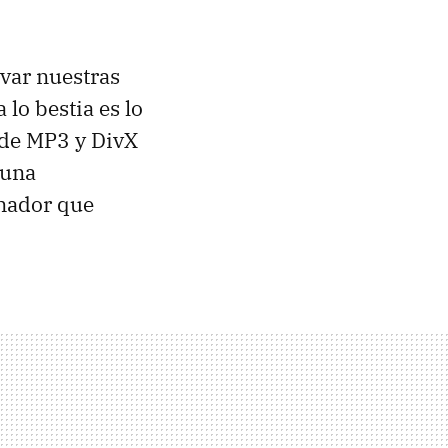
var nuestras
 lo bestia es lo
 de MP3 y DivX
 una
enador que