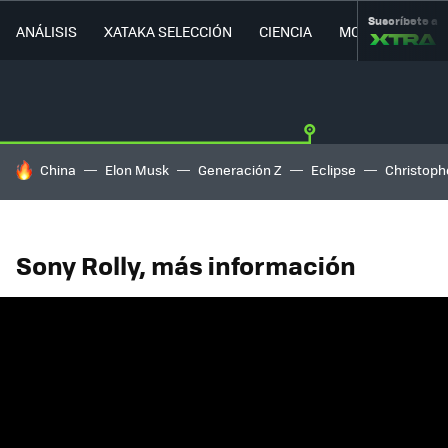
Suscríbete a
ANÁLISIS
XATAKA SELECCIÓN
CIENCIA
MOVILIDAD
HOY SE HABLA DE
China
Elon Musk
Generación Z
Eclipse
Christoph
Sony Rolly, más información