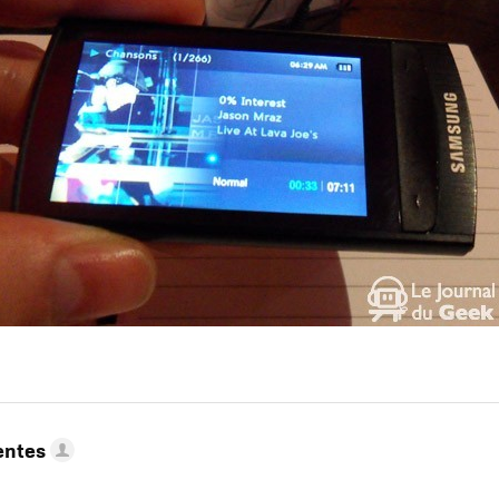
entes