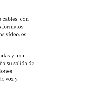
 cables, con
s formatos
os vídeo, es
adas y una
ña su salida de
iones
de voz y