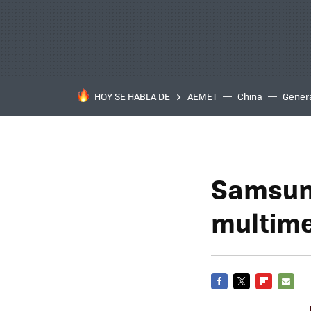
HOY SE HABLA DE
AEMET
China
Gener
Samsung
multime
FACEBOOK
TWITTER
FLIPBOARD
E-