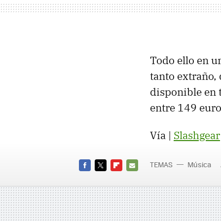
Todo ello en u
tanto extraño,
disponible en 
entre 149 euro
Vía |
Slashgear
TEMAS
Música
FACEBOOK
TWITTER
FLIPBOARD
E-
MAIL