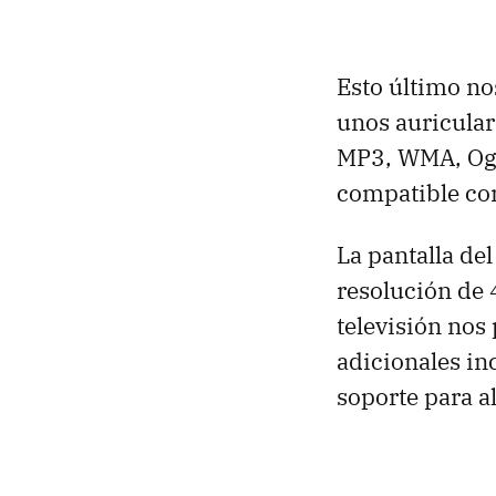
Esto último no
unos auricular
MP3,
WMA
, O
compatible c
La pantalla de
resolución de 
televisión nos
adicionales in
soporte para a