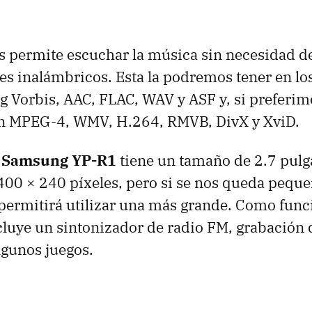
s permite escuchar la música sin necesidad de
es inalámbricos. Esta la podremos tener en lo
gg Vorbis,
AAC
,
FLAC
,
WAV
y
ASF
y, si preferim
on MPEG-4,
WMV
, H.264,
RMVB
, DivX y XviD.
l
Samsung YP-R1
tiene un tamaño de 2.7 pulg
400 × 240 píxeles, pero si se nos queda peque
 permitirá utilizar una más grande. Como func
cluye un sintonizador de radio FM, grabación 
lgunos juegos.