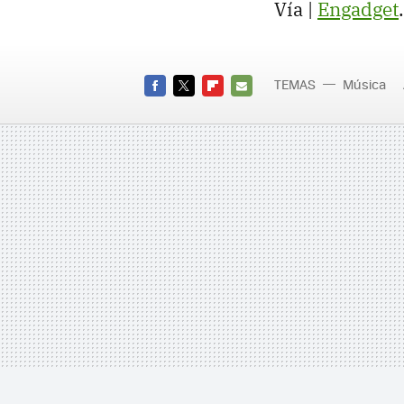
Vía |
Engadget
.
TEMAS
Música
FACEBOOK
TWITTER
FLIPBOARD
E-
MAIL