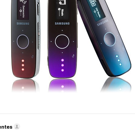
entes