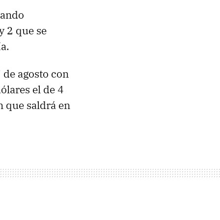
stando
y 2 que se
a.
7 de agosto con
ólares el de 4
n que saldrá en