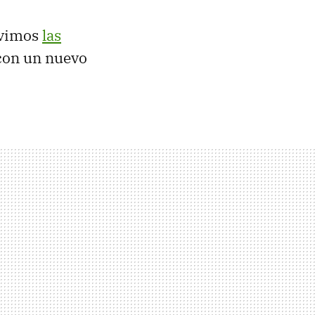
 vimos
las
, con un nuevo