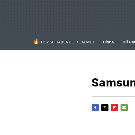
HOY SE HABLA DE
AEMET
China
Bill Ga
Samsung
FACEBOOK
TWITTER
FLIPBOARD
E-
MAIL