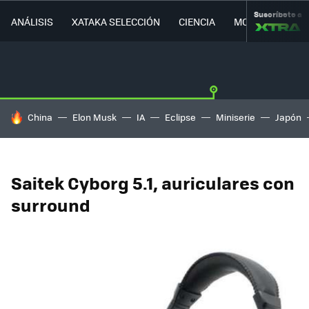
Suscríbete a
ANÁLISIS
XATAKA SELECCIÓN
CIENCIA
MOVILIDAD
HOY SE HABLA DE
China
Elon Musk
IA
Eclipse
Miniserie
Japón
Saitek Cyborg 5.1, auriculares con
surround