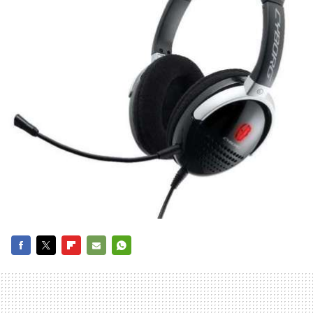
FACEBOOK
TWITTER
FLIPBOARD
E-
WHATSAPP
MAIL