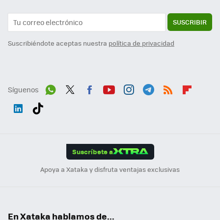
SUSCRIBIR
Suscribiéndote aceptas nuestra
política de privacidad
Síguenos
Wh
Twit
Fac
You
Inst
Tele
RSS
Flip
ats
ter
ebo
tub
agr
gra
boa
Link
Tikt
App
ok
e
am
m
rd
edI
ok
Suscríbete a
n
Apoya a Xataka y disfruta ventajas exclusivas
En Xataka hablamos de...