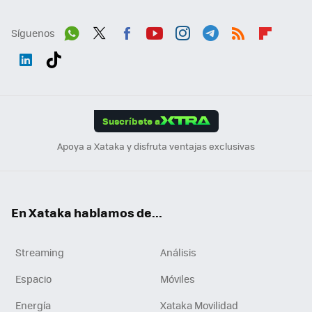
Síguenos
Wh
Twit
Fac
You
Inst
Tele
RSS
Flip
ats
ter
ebo
tub
agr
gra
boa
Link
Tikt
App
ok
e
am
m
rd
edI
ok
Suscríbete a
n
Apoya a Xataka y disfruta ventajas exclusivas
En Xataka hablamos de...
Streaming
Análisis
Espacio
Móviles
Energía
Xataka Movilidad