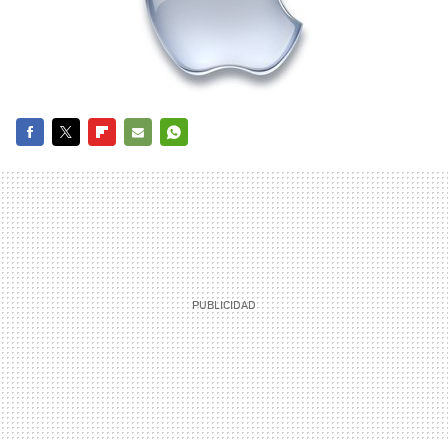
FACEBOOK
TWITTER
FLIPBOARD
E-
WHATSAPP
MAIL