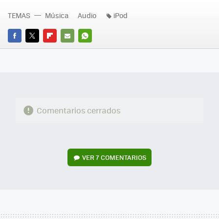
TEMAS
Música
Audio
iPod
FACEBOOK
TWITTER
FLIPBOARD
E-
WHATSAPP
MAIL
Comentarios cerrados
VER
7 COMENTARIOS