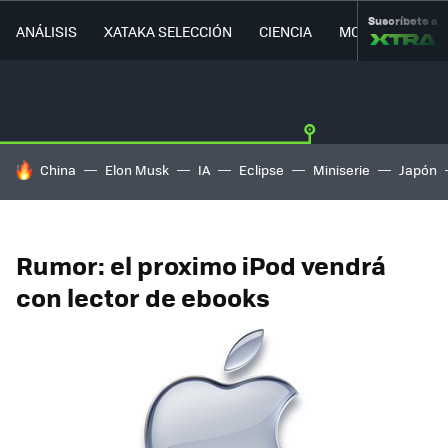
Suscríbete a
ANÁLISIS
XATAKA SELECCIÓN
CIENCIA
MOVILIDAD
HOY SE HABLA DE
China
Elon Musk
IA
Eclipse
Miniserie
Japón
Rumor: el proximo iPod vendrá
con lector de ebooks