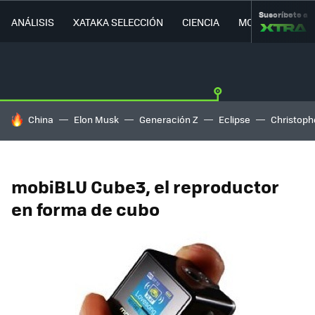
Suscríbete a
ANÁLISIS
XATAKA SELECCIÓN
CIENCIA
MOVILIDAD
HOY SE HABLA DE
China
Elon Musk
Generación Z
Eclipse
Christoph
mobiBLU Cube3, el reproductor
en forma de cubo