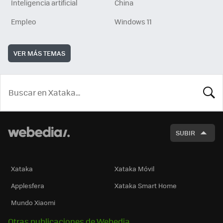
Inteligencia artificial
China
Empleo
Windows 11
VER MÁS TEMAS
BUSCA
SUBIR
Xataka
Xataka Móvil
Applesfera
Xataka Smart Home
Mundo Xiaomi
Otras publicaciones de Webedia