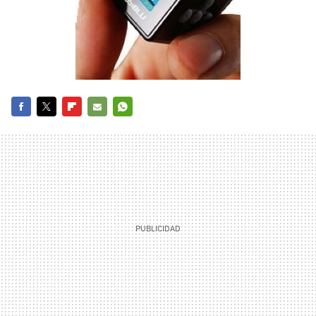
FACEBOOK
TWITTER
FLIPBOARD
E-
WHATSAPP
MAIL