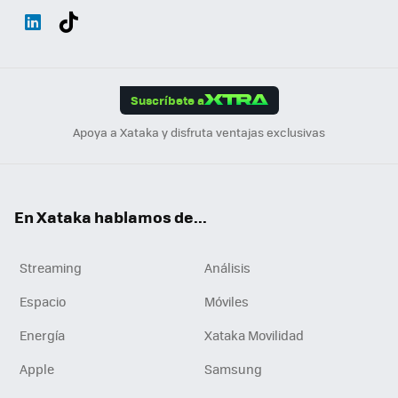
Wh
Twit
Fac
You
Inst
Tele
RSS
Flip
ats
ter
ebo
tub
agr
gra
boa
Link
Tikt
App
ok
e
am
m
rd
edI
ok
Suscríbete a
n
Apoya a Xataka y disfruta ventajas exclusivas
En Xataka hablamos de...
Streaming
Análisis
Espacio
Móviles
Energía
Xataka Movilidad
Apple
Samsung