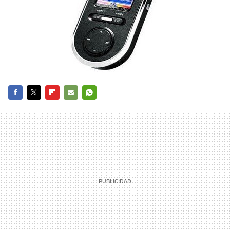
FACEBOOK
TWITTER
FLIPBOARD
E-
WHATSAPP
MAIL