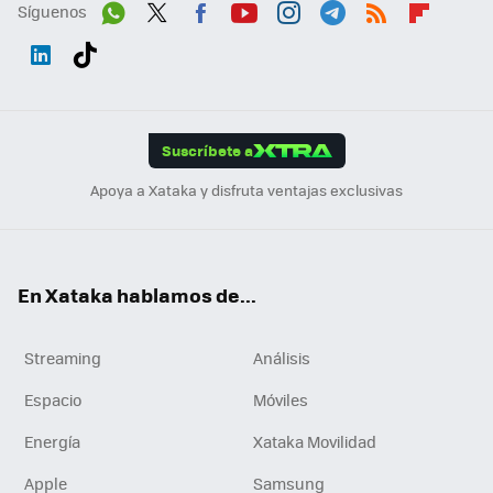
Síguenos
Wh
Twit
Fac
You
Inst
Tele
RSS
Flip
ats
ter
ebo
tub
agr
gra
boa
Link
Tikt
App
ok
e
am
m
rd
edI
ok
Suscríbete a
n
Apoya a Xataka y disfruta ventajas exclusivas
En Xataka hablamos de...
Streaming
Análisis
Espacio
Móviles
Energía
Xataka Movilidad
Apple
Samsung