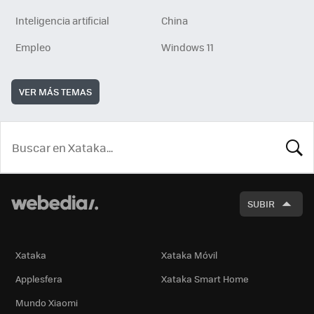
Inteligencia artificial
China
Empleo
Windows 11
VER MÁS TEMAS
BUSCA
SUBIR
Xataka
Xataka Móvil
Applesfera
Xataka Smart Home
Mundo Xiaomi