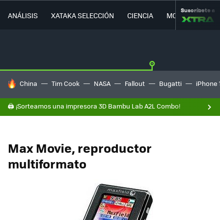
Suscríbete a
ANÁLISIS
XATAKA SELECCIÓN
CIENCIA
MOVILIDAD
HOY SE HABLA DE
China
Tim Cook
NASA
Fallout
Bugatti
iPhone 
🖨️ ¡Sorteamos una impresora 3D Bambu Lab A2L Combo!
Max Movie, reproductor
multiformato