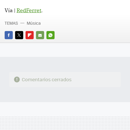
Vía |
RedFerret
.
TEMAS
Música
FACEBOOK
TWITTER
FLIPBOARD
E-
WHATSAPP
MAIL
Comentarios cerrados