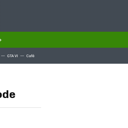
GTA VI
Café
ode