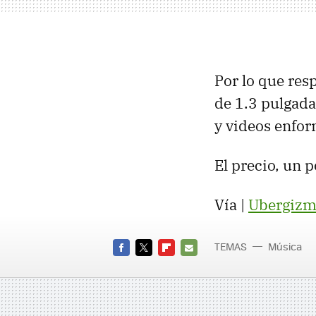
Por lo que resp
de 1.3 pulgad
y videos enfo
El precio, un p
Vía |
Ubergizm
TEMAS
Música
FACEBOOK
TWITTER
FLIPBOARD
E-
MAIL