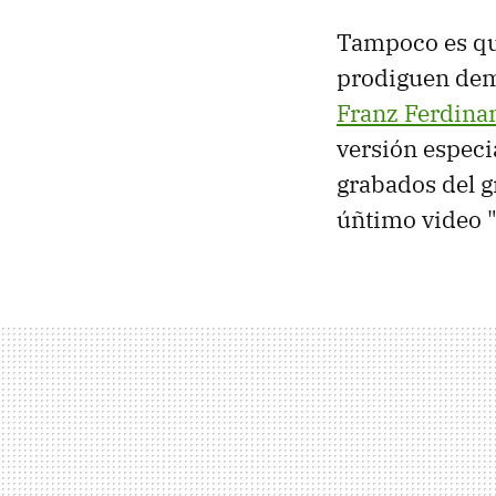
Tampoco es qu
prodiguen dem
Franz Ferdina
versión especi
grabados del g
úñtimo video "