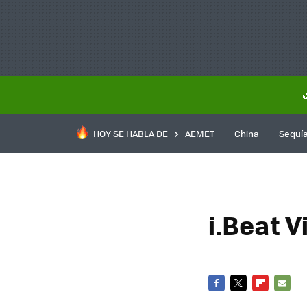
HOY SE HABLA DE
AEMET
China
Sequí
i.Beat 
FACEBOOK
TWITTER
FLIPBOARD
E-