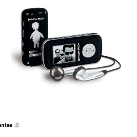
entes