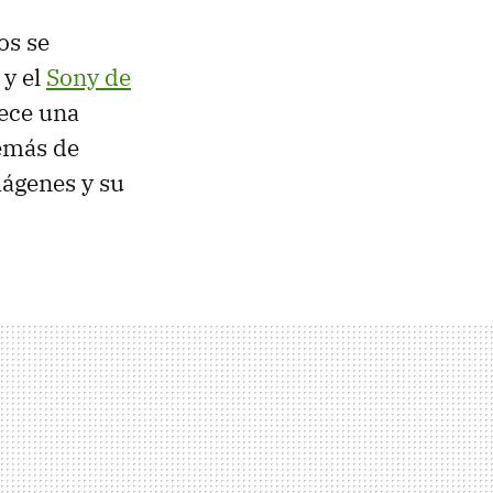
os se
y el
Sony de
rece una
demás de
mágenes y su