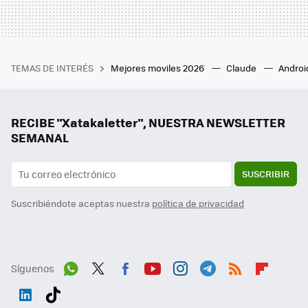
TEMAS DE INTERÉS
Mejores moviles 2026
Claude
Androi
RECIBE "Xatakaletter", NUESTRA NEWSLETTER
SEMANAL
SUSCRIBIR
Suscribiéndote aceptas nuestra
política de privacidad
Síguenos
Wh
Twit
Fac
You
Inst
Tele
RSS
Flip