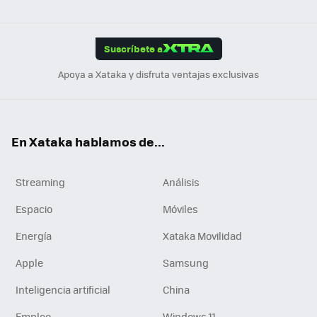
ats
ter
ebo
tub
agr
gra
boa
Link
Tikt
App
ok
e
am
m
rd
edI
ok
Suscríbete a
n
Apoya a Xataka y disfruta ventajas exclusivas
En Xataka hablamos de...
Streaming
Análisis
Espacio
Móviles
Energía
Xataka Movilidad
Apple
Samsung
Inteligencia artificial
China
Empleo
Windows 11