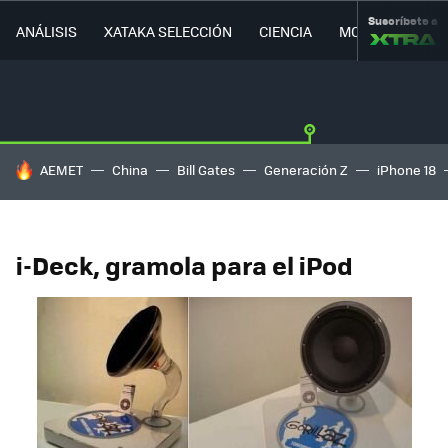
Suscríbete a
ANÁLISIS
XATAKA SELECCIÓN
CIENCIA
MOVILIDAD
HOY SE HABLA DE
AEMET
China
Bill Gates
Generación Z
iPhone 18
i-Deck, gramola para el iPod