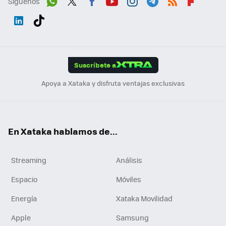
Síguenos
Wh
Twit
Fac
You
Inst
Tele
RSS
Flip
ats
ter
ebo
tub
agr
gra
boa
Link
Tikt
App
ok
e
am
m
rd
edI
ok
Suscríbete a
n
Apoya a Xataka y disfruta ventajas exclusivas
En Xataka hablamos de...
Streaming
Análisis
Espacio
Móviles
Energía
Xataka Movilidad
Apple
Samsung