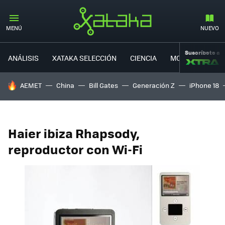
MENÚ
NUEVO
Suscríbete a
ANÁLISIS
XATAKA SELECCIÓN
CIENCIA
MOVILIDAD
HOY SE HABLA DE
AEMET
China
Bill Gates
Generación Z
iPhone 18
Haier ibiza Rhapsody,
reproductor con Wi-Fi