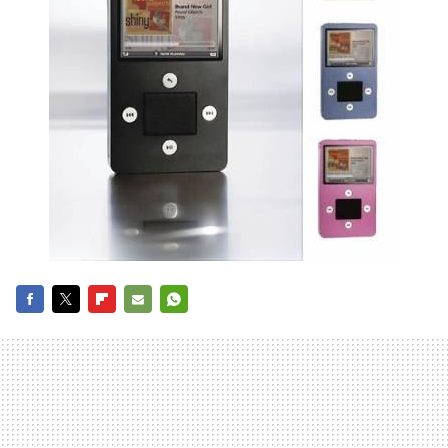
FACEBOOK
TWITTER
FLIPBOARD
E-
WHATSAPP
MAIL