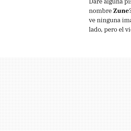
Daré alguna pis
nombre
Zune
ve ninguna ima
lado, pero el 