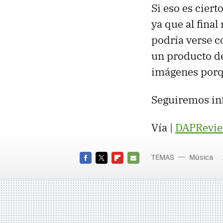
Si eso es cier
ya que al final
podría verse 
un producto de
imágenes porqu
Seguiremos in
Vía |
DAPRevi
TEMAS
Música
FACEBOOK
TWITTER
FLIPBOARD
E-
MAIL