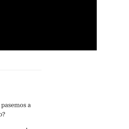
s pasemos a
o?