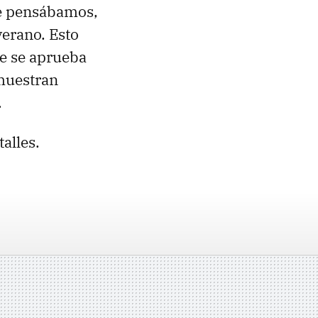
ue pensábamos,
verano. Esto
e se aprueba
 muestran
.
alles.