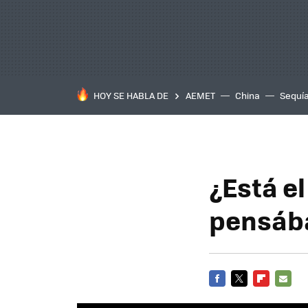
HOY SE HABLA DE
AEMET
China
Sequí
¿Está e
pensáb
FACEBOOK
TWITTER
FLIPBOARD
E-