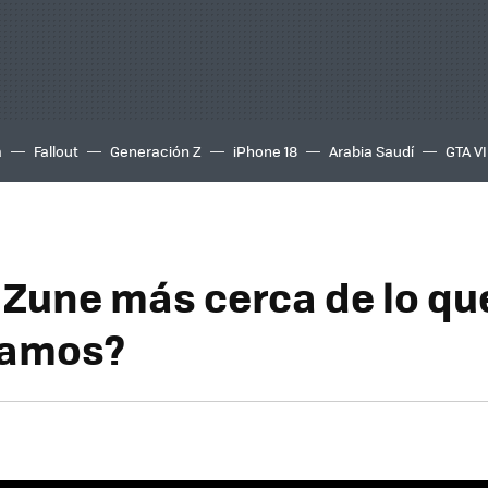
a
Fallout
Generación Z
iPhone 18
Arabia Saudí
GTA VI
l Zune más cerca de lo qu
amos?