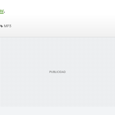
ew
.
MP3