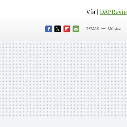
Vía |
DAPRevi
TEMAS
Música
FACEBOOK
TWITTER
FLIPBOARD
E-
MAIL