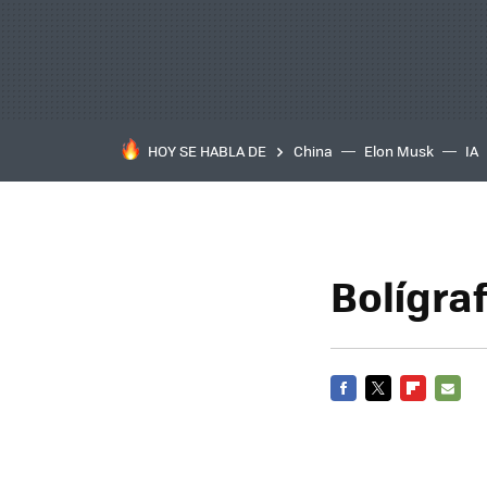
HOY SE HABLA DE
China
Elon Musk
IA
Bolígra
FACEBOOK
TWITTER
FLIPBOARD
E-
MAIL