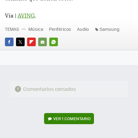
Vía |
AVING
.
TEMAS
Música
Periféricos
Audio
Samsung
FACEBOOK
TWITTER
FLIPBOARD
E-
WHATSAPP
MAIL
Comentarios cerrados
VER
1 COMENTARIO