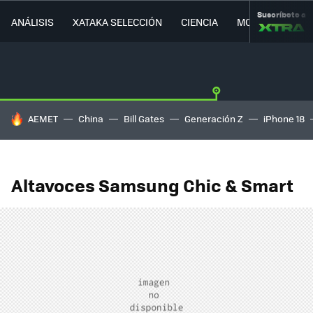
Suscríbete a
ANÁLISIS
XATAKA SELECCIÓN
CIENCIA
MOVILIDAD
HOY SE HABLA DE
AEMET
China
Bill Gates
Generación Z
iPhone 18
Altavoces Samsung Chic & Smart