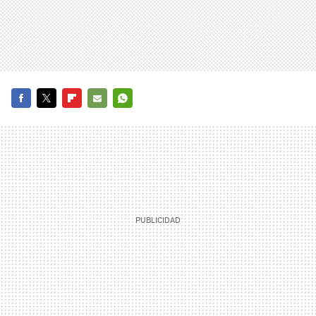
FACEBOOK
TWITTER
FLIPBOARD
E-
WHATSAPP
MAIL