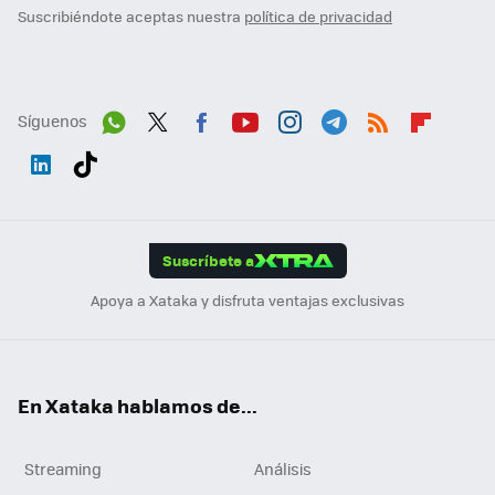
Suscribiéndote aceptas nuestra
política de privacidad
Síguenos
Wh
Twit
Fac
You
Inst
Tele
RSS
Flip
ats
ter
ebo
tub
agr
gra
boa
Link
Tikt
App
ok
e
am
m
rd
edI
ok
Suscríbete a
n
Apoya a Xataka y disfruta ventajas exclusivas
En Xataka hablamos de...
Streaming
Análisis