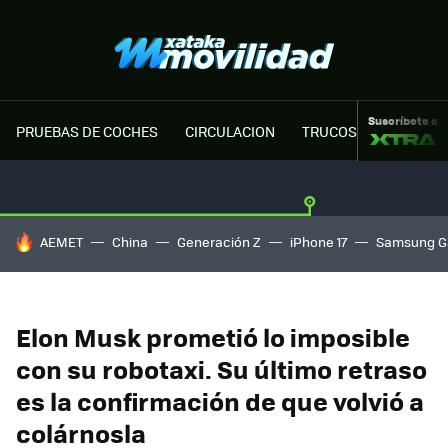
Suscríbete a
PRUEBAS DE COCHES
CIRCULACION
TRUCOS MOTOR
HOY SE HABLA DE
AEMET
China
Generación Z
iPhone 17
Samsung G
Elon Musk prometió lo imposible
con su robotaxi. Su último retraso
es la confirmación de que volvió a
colárnosla