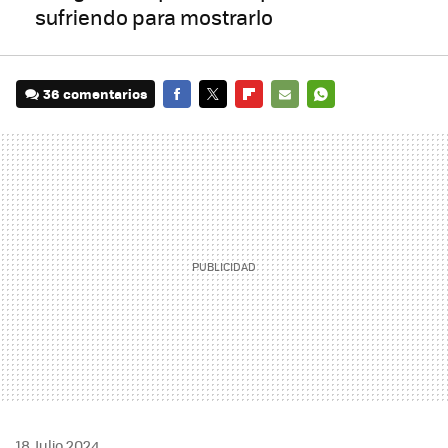
sufriendo para mostrarlo
36 comentarios
FACEBOOK
TWITTER
FLIPBOARD
E-
WHATSAPP
MAIL
18 Julio 2024