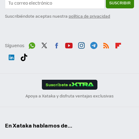
SUSCRIBIR
Suscribiéndote aceptas nuestra
política de privacidad
Síguenos
Wh
Twit
Fac
You
Inst
Tele
RSS
Flip
ats
ter
ebo
tub
agr
gra
boa
Link
Tikt
App
ok
e
am
m
rd
edI
ok
Suscríbete a
n
Apoya a Xataka y disfruta ventajas exclusivas
En Xataka hablamos de...