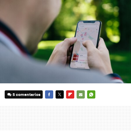
5 comentarios
FACEBOOK
TWITTER
FLIPBOARD
E-
WHATSAPP
MAIL