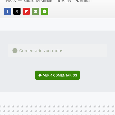
TEMAS
Xataka Movilidad
Maps
ciudad
FACEBOOK
TWITTER
FLIPBOARD
E-
WHATSAPP
MAIL
Comentarios cerrados
VER
4 COMENTARIOS