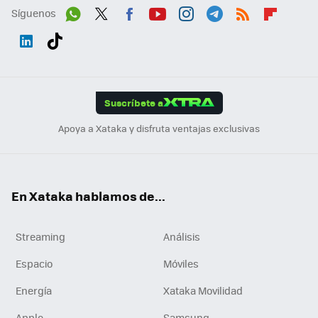
Síguenos
Wh
Twit
Fac
You
Inst
Tele
RSS
Flip
ats
ter
ebo
tub
agr
gra
boa
Link
Tikt
App
ok
e
am
m
rd
edI
ok
Suscríbete a
n
Apoya a Xataka y disfruta ventajas exclusivas
En Xataka hablamos de...
Streaming
Análisis
Espacio
Móviles
Energía
Xataka Movilidad
Apple
Samsung