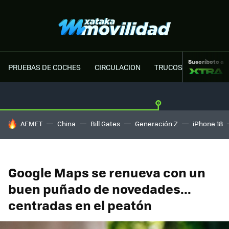
Suscríbete a
PRUEBAS DE COCHES
CIRCULACION
TRUCOS MOTOR
HOY SE HABLA DE
AEMET
China
Bill Gates
Generación Z
iPhone 18
Google Maps se renueva con un
buen puñado de novedades...
centradas en el peatón