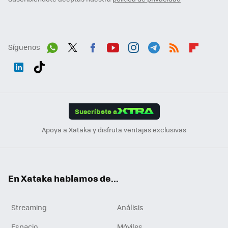
Síguenos
Wh
Twit
Fac
You
Inst
Tele
RSS
Flip
ats
ter
ebo
tub
agr
gra
boa
Link
Tikt
App
ok
e
am
m
rd
edI
ok
Suscríbete a
n
Apoya a Xataka y disfruta ventajas exclusivas
En Xataka hablamos de...
Streaming
Análisis
Espacio
Móviles