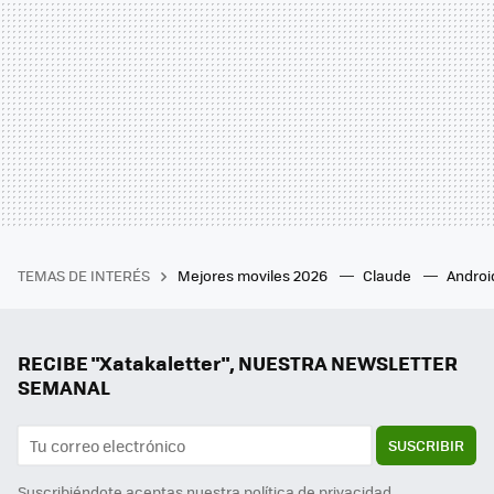
TEMAS DE INTERÉS
Mejores moviles 2026
Claude
Androi
RECIBE "Xatakaletter", NUESTRA NEWSLETTER
SEMANAL
SUSCRIBIR
Suscribiéndote aceptas nuestra
política de privacidad