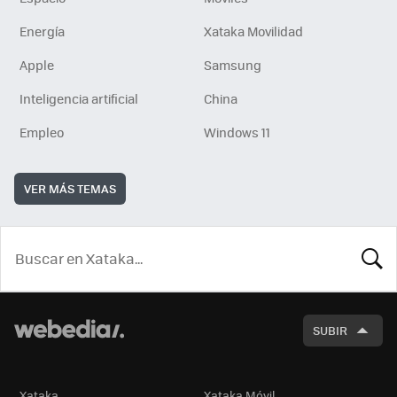
Energía
Xataka Movilidad
Apple
Samsung
Inteligencia artificial
China
Empleo
Windows 11
VER MÁS TEMAS
BUSCA
SUBIR
Xataka
Xataka Móvil