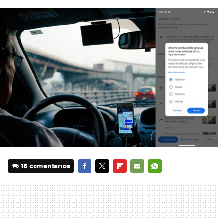
16 comentarios
FACEBOOK
TWITTER
FLIPBOARD
E-
WHATSAPP
MAIL