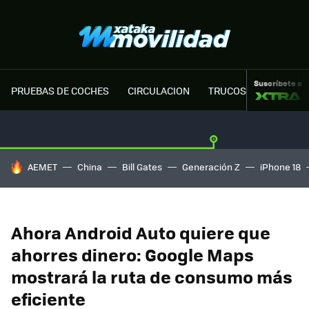
Suscríbete a
PRUEBAS DE COCHES
CIRCULACION
TRUCOS MOTOR
HOY SE HABLA DE
AEMET
China
Bill Gates
Generación Z
iPhone 18
Ahora Android Auto quiere que
ahorres dinero: Google Maps
mostrará la ruta de consumo más
eficiente