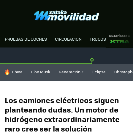
Suscríbete a
PRUEBAS DE COCHES
CIRCULACION
TRUCOS MOTOR
HOY SE HABLA DE
China
Elon Musk
Generación Z
Eclipse
Christoph
Los camiones eléctricos siguen
planteando dudas. Un motor de
hidrógeno extraordinariamente
raro cree ser la solución