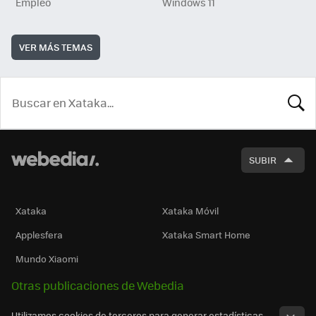
Empleo
Windows 11
VER MÁS TEMAS
BUSCA
SUBIR
Xataka
Xataka Móvil
Applesfera
Xataka Smart Home
Mundo Xiaomi
Otras publicaciones de Webedia
Utilizamos cookies de terceros para generar estadísticas