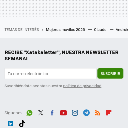
TEMAS DE INTERÉS
Mejores moviles 2026
Claude
Androi
RECIBE "Xatakaletter", NUESTRA NEWSLETTER
SEMANAL
SUSCRIBIR
Suscribiéndote aceptas nuestra
política de privacidad
Síguenos
Wh
Twit
Fac
You
Inst
Tele
RSS
Flip