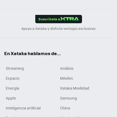
ats
ter
ebo
tub
agr
gra
boa
Link
Tikt
App
ok
e
am
m
rd
edI
ok
Suscríbete a
n
Apoya a Xataka y disfruta ventajas exclusivas
En Xataka hablamos de...
Streaming
Análisis
Espacio
Móviles
Energía
Xataka Movilidad
Apple
Samsung
Inteligencia artificial
China