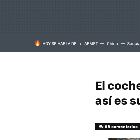
HOY SE HABLA DE
AEMET
China
Sequí
El coch
así es s
68 comentarios