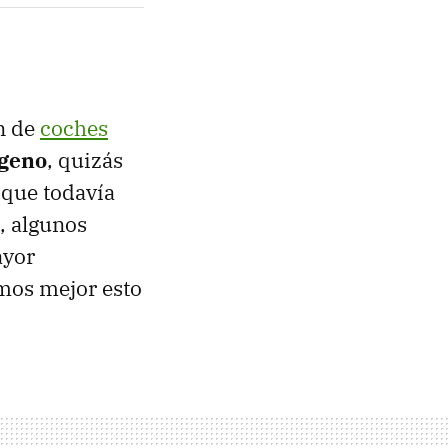
n de
coches
ógeno
, quizás
 que todavía
, algunos
ayor
mos mejor esto