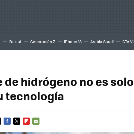
a
Fallout
Generación Z
iPhone 18
Arabia Saudí
GTA VI
e de hidrógeno no es sol
u tecnología
FACEBOOK
TWITTER
FLIPBOARD
E-