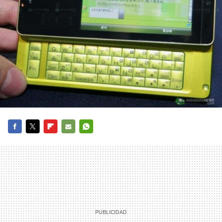
FACEBOOK
TWITTER
FLIPBOARD
E-
WHATSAPP
MAIL