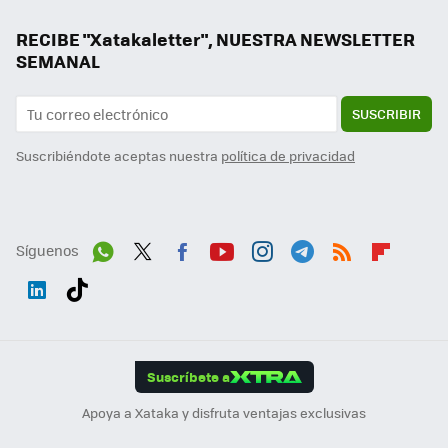
RECIBE "Xatakaletter", NUESTRA NEWSLETTER
SEMANAL
SUSCRIBIR
Suscribiéndote aceptas nuestra
política de privacidad
Síguenos
Wh
Twit
Fac
You
Inst
Tele
RSS
Flip
ats
ter
ebo
tub
agr
gra
boa
Link
Tikt
App
ok
e
am
m
rd
edI
ok
Suscríbete a
n
Apoya a Xataka y disfruta ventajas exclusivas