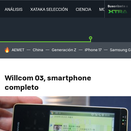
Suscríbete a
ANÁLISIS
XATAKA SELECCIÓN
CIENCIA
MOVILIDAD
HOY SE HABLA DE
AEMET
China
Generación Z
iPhone 17
Samsung G
Willcom 03, smartphone
completo