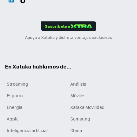
ats
ter
ebo
tub
agr
gra
boa
Link
Tikt
App
ok
e
am
m
rd
edI
ok
Suscríbete a
n
Apoya a Xataka y disfruta ventajas exclusivas
En Xataka hablamos de...
Streaming
Análisis
Espacio
Móviles
Energía
Xataka Movilidad
Apple
Samsung
Inteligencia artificial
China