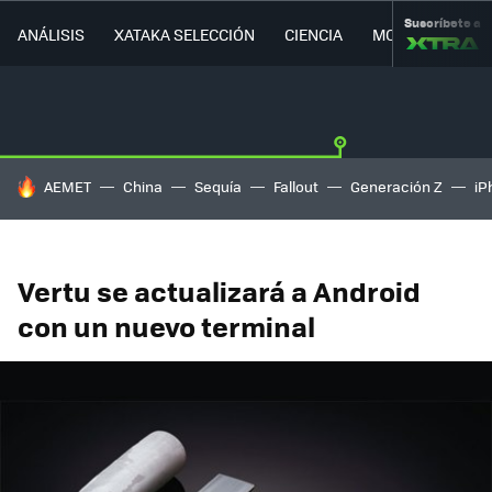
Suscríbete a
ANÁLISIS
XATAKA SELECCIÓN
CIENCIA
MOVILIDAD
HOY SE HABLA DE
AEMET
China
Sequía
Fallout
Generación Z
iP
Vertu se actualizará a Android
con un nuevo terminal