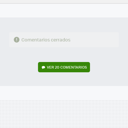
FACEBOOK
TWITTER
FLIPBOARD
E-
WHATSAPP
MAIL
Comentarios cerrados
VER
20 COMENTARIOS