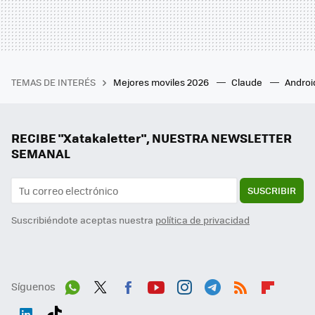
TEMAS DE INTERÉS
Mejores moviles 2026
Claude
Androi
RECIBE "Xatakaletter", NUESTRA NEWSLETTER
SEMANAL
SUSCRIBIR
Suscribiéndote aceptas nuestra
política de privacidad
Síguenos
Wh
Twit
Fac
You
Inst
Tele
RSS
Flip