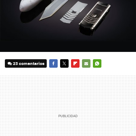
23 comentarios
FACEBOOK
TWITTER
FLIPBOARD
E-
WHATSAPP
MAIL