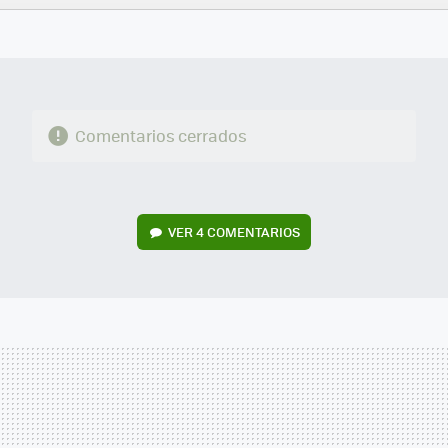
FACEBOOK
TWITTER
FLIPBOARD
E-
WHATSAPP
MAIL
Comentarios cerrados
VER
4 COMENTARIOS