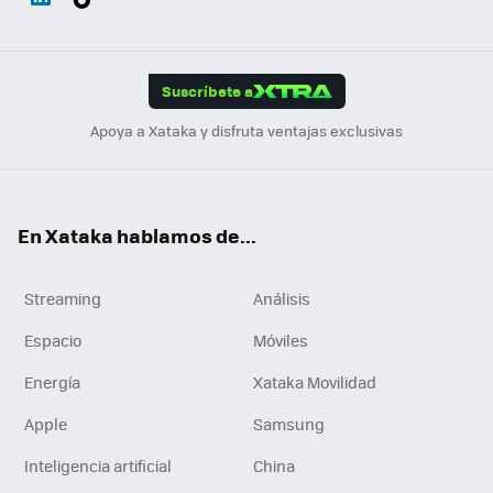
ats
ter
ebo
tub
agr
gra
boa
Link
Tikt
App
ok
e
am
m
rd
edI
ok
Suscríbete a
n
Apoya a Xataka y disfruta ventajas exclusivas
En Xataka hablamos de...
Streaming
Análisis
Espacio
Móviles
Energía
Xataka Movilidad
Apple
Samsung
Inteligencia artificial
China