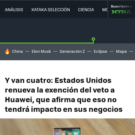
Suscríbete a
ANÁLISIS
XATAKA SELECCIÓN
CIENCIA
MOVILIDAD
HOY SE HABLA DE
China
Elon Musk
Generación Z
Eclipse
Mapa
Y van cuatro: Estados Unidos
renueva la exención del veto a
Huawei, que afirma que eso no
tendrá impacto en sus negocios