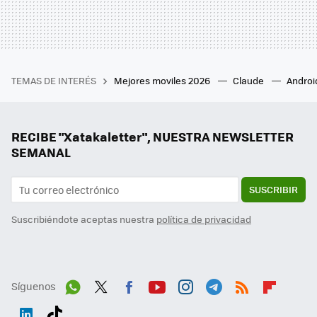
TEMAS DE INTERÉS
Mejores moviles 2026
Claude
Androi
RECIBE "Xatakaletter", NUESTRA NEWSLETTER
SEMANAL
SUSCRIBIR
Suscribiéndote aceptas nuestra
política de privacidad
Síguenos
Wh
Twit
Fac
You
Inst
Tele
RSS
Flip