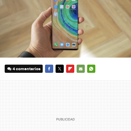
4 comentarios
FACEBOOK
TWITTER
FLIPBOARD
E-
WHATSAPP
MAIL