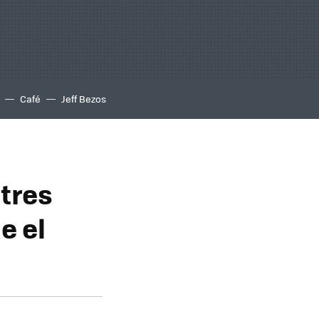
Café
Jeff Bezos
tres
e el