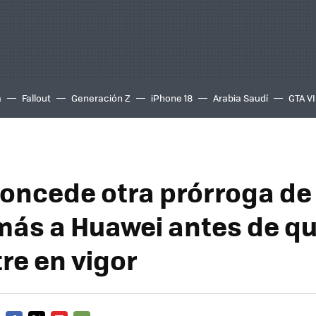
a
Fallout
Generación Z
iPhone 18
Arabia Saudí
GTA VI
concede otra prórroga de 
ás a Huawei antes de qu
re en vigor