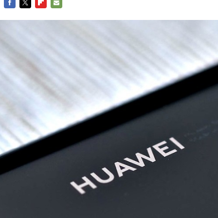
FACEBOOK
TWITTER
FLIPBOARD
E-
MAIL