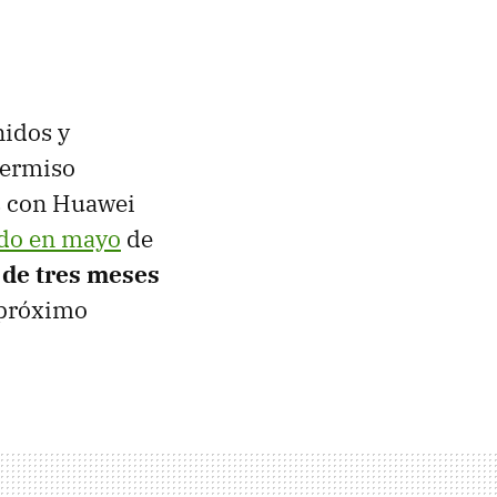
nidos y
permiso
s con Huawei
ado en mayo
de
 de tres meses
 próximo