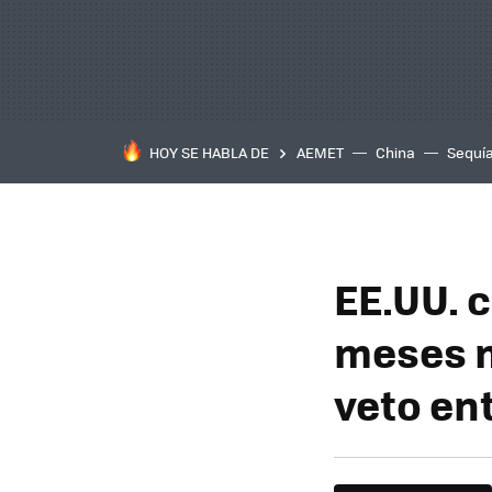
HOY SE HABLA DE
AEMET
China
Sequí
EE.UU. 
meses m
veto ent