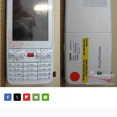
FACEBOOK
TWITTER
FLIPBOARD
E-
WHATSAPP
MAIL