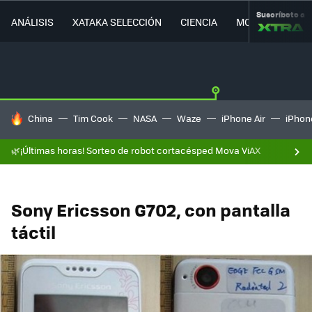
Suscríbete a
ANÁLISIS
XATAKA SELECCIÓN
CIENCIA
MOVILIDAD
HOY SE HABLA DE
China
Tim Cook
NASA
Waze
iPhone Air
iPhone
🌿¡Últimas horas! Sorteo de robot cortacésped Mova ViAX
Sony Ericsson G702, con pantalla
táctil