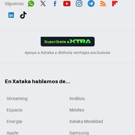
Síguenos
Wh
Twit
Fac
You
Inst
Tele
RSS
Flip
ats
ter
ebo
tub
agr
gra
boa
Link
Tikt
App
ok
e
am
m
rd
edI
ok
Suscríbete a
n
Apoya a Xataka y disfruta ventajas exclusivas
En Xataka hablamos de...
Streaming
Análisis
Espacio
Móviles
Energía
Xataka Movilidad
Apple
Samsung