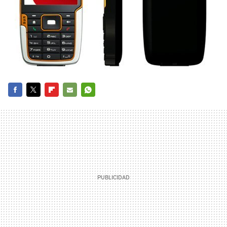
FACEBOOK
TWITTER
FLIPBOARD
E-
WHATSAPP
MAIL