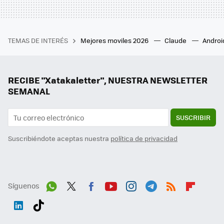
TEMAS DE INTERÉS
Mejores moviles 2026
Claude
Androi
RECIBE "Xatakaletter", NUESTRA NEWSLETTER
SEMANAL
SUSCRIBIR
Suscribiéndote aceptas nuestra
política de privacidad
Síguenos
Wh
Twit
Fac
You
Inst
Tele
RSS
Flip
ats
ter
ebo
tub
agr
gra
boa
Link
Tikt