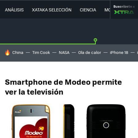
Suscríbete a
ANÁLISIS
XATAKA SELECCIÓN
CIENCIA
MOVILIDAD
HOY SE HABLA DE
China
Tim Cook
NASA
Ola de calor
iPhone 18
Smartphone de Modeo permite
ver la televisión