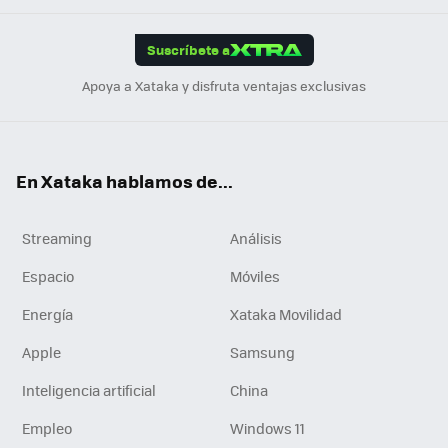
App
ok
e
am
m
rd
edI
ok
Suscríbete a
n
Apoya a Xataka y disfruta ventajas exclusivas
En Xataka hablamos de...
Streaming
Análisis
Espacio
Móviles
Energía
Xataka Movilidad
Apple
Samsung
Inteligencia artificial
China
Empleo
Windows 11