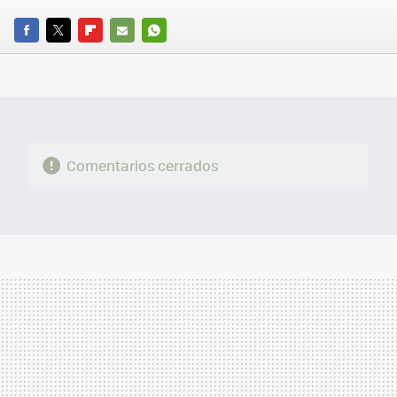
FACEBOOK
TWITTER
FLIPBOARD
E-
WHATSAPP
MAIL
Comentarios cerrados