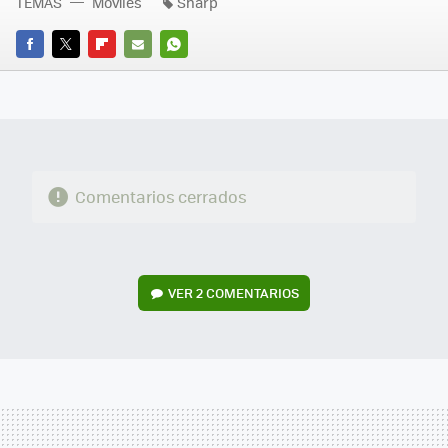
TEMAS
Móviles
Sharp
FACEBOOK
TWITTER
FLIPBOARD
E-
WHATSAPP
MAIL
Comentarios cerrados
VER
2 COMENTARIOS