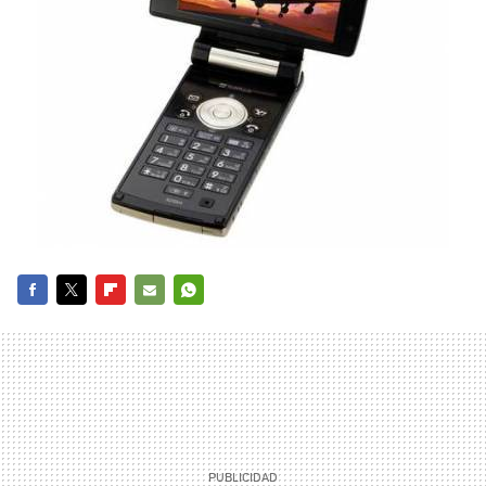
FACEBOOK
TWITTER
FLIPBOARD
E-
WHATSAPP
MAIL