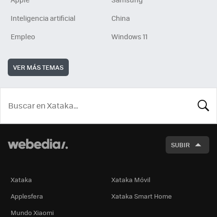
Inteligencia artificial
China
Empleo
Windows 11
VER MÁS TEMAS
BUSCA
SUBIR
Xataka
Xataka Móvil
Applesfera
Xataka Smart Home
Mundo Xiaomi