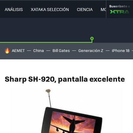
Suscríbete a
ANÁLISIS
XATAKA SELECCIÓN
CIENCIA
MOVILIDAD
HOY SE HABLA DE
AEMET
China
Bill Gates
Generación Z
iPhone 18
Sharp SH-920, pantalla excelente