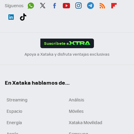
Síguenos
Wh
Twit
Fac
You
Inst
Tele
RSS
Flip
ats
ter
ebo
tub
agr
gra
boa
Link
Tikt
App
ok
e
am
m
rd
edI
ok
Suscríbete a
n
Apoya a Xataka y disfruta ventajas exclusivas
En Xataka hablamos de...
Streaming
Análisis
Espacio
Móviles
Energía
Xataka Movilidad
Apple
Samsung