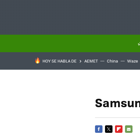
HOY SE HABLA DE
AEMET
China
Waze
Samsun
FACEBOOK
TWITTER
FLIPBOARD
E-