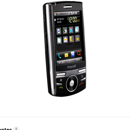
entes