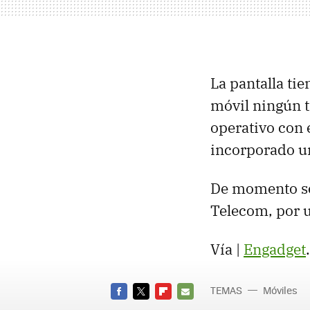
La pantalla ti
móvil ningún ti
operativo con 
incorporado un
De momento sol
Telecom, por 
Vía |
Engadget
.
TEMAS
Móviles
FACEBOOK
TWITTER
FLIPBOARD
E-