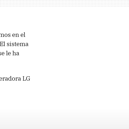
mos en el
 El sistema
e le ha
peradora LG