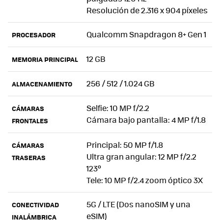
Resolución de 2.316 x 904 píxeles
Qualcomm Snapdragon 8+ Gen 1
PROCESADOR
12 GB
MEMORIA PRINCIPAL
256 / 512 / 1.024 GB
ALMACENAMIENTO
Selfie: 10 MP f/2.2
CÁMARAS
Cámara bajo pantalla: 4 MP f/1.8
FRONTALES
Principal: 50 MP f/1.8
CÁMARAS
Ultra gran angular: 12 MP f/2.2
TRASERAS
123º
Tele: 10 MP f/2.4 zoom óptico 3X
5G / LTE (Dos nanoSIM y una
CONECTIVIDAD
eSIM)
INALÁMBRICA