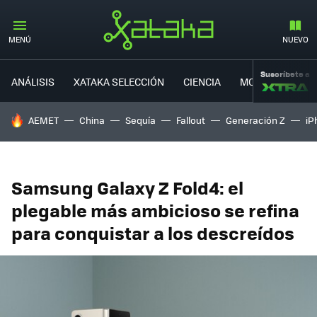
MENÚ
NUEVO
Suscríbete a
ANÁLISIS
XATAKA SELECCIÓN
CIENCIA
MOVILIDAD
HOY SE HABLA DE
AEMET
China
Sequía
Fallout
Generación Z
iP
Samsung Galaxy Z Fold4: el
plegable más ambicioso se refina
para conquistar a los descreídos