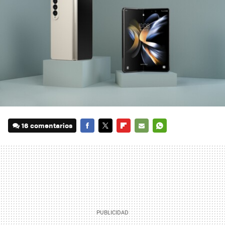
16 comentarios
FACEBOOK
TWITTER
FLIPBOARD
E-
WHATSAPP
MAIL