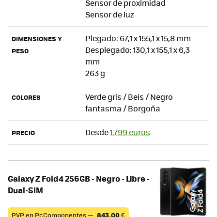
Sensor de proximidad
Sensor de luz
Plegado: 67,1 x 155,1 x 15,8 mm
DIMENSIONES Y
Desplegado: 130,1 x 155,1 x 6,3
PESO
mm
263 g
Verde gris / Beis / Negro
COLORES
fantasma / Borgoña
Desde
1.799 euros
PRECIO
Galaxy Z Fold4 256GB - Negro - Libre -
Dual-SIM
PVP en PcComponentes —
843,00
€