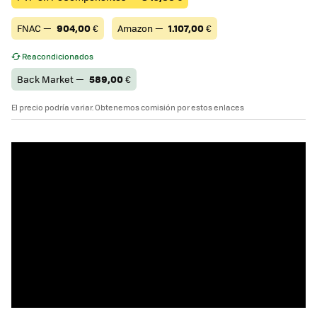
FNAC —
904,00
€
Amazon —
1.107,00
€
Reacondicionados
Back Market —
589,00
€
El precio podría variar. Obtenemos comisión por estos enlaces