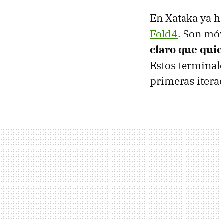
En Xataka ya 
Fold4
. Son mó
claro que qui
Estos terminal
primeras itera