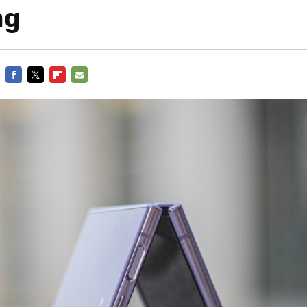
ng
FACEBOOK
TWITTER
FLIPBOARD
E-
MAIL