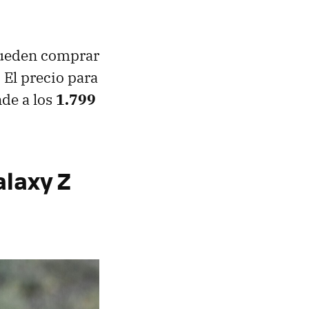
pueden comprar
 El precio para
nde a los
1.799
alaxy Z