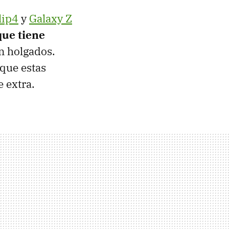
lip4
y
Galaxy Z
que tiene
en holgados.
 que estas
 extra.