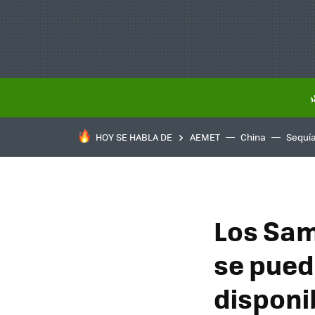
HOY SE HABLA DE
AEMET
China
Sequí
Los Sam
se pued
disponi