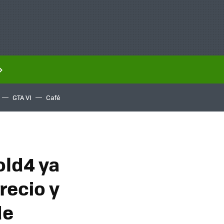
GTA VI
Café
old4 ya
recio y
de