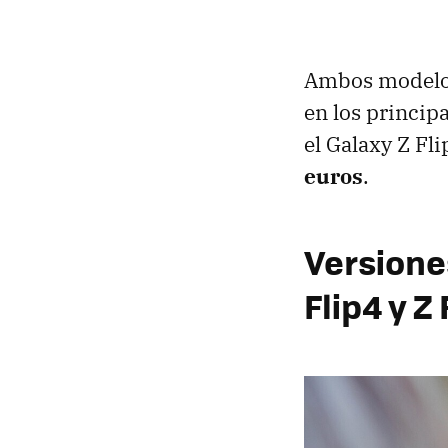
Ambos modelos
en los principa
el Galaxy Z Fl
euros
.
Versione
Flip4 y Z