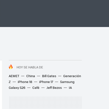
HOY SE HABLA DE
AEMET
China
Bill Gates
Generación
Z
iPhone 18
iPhone 17
Samsung
Galaxy S26
Café
Jeff Bezos
IA