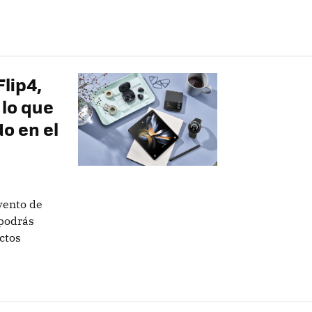
lip4,
 lo que
o en el
vento de
 podrás
ctos