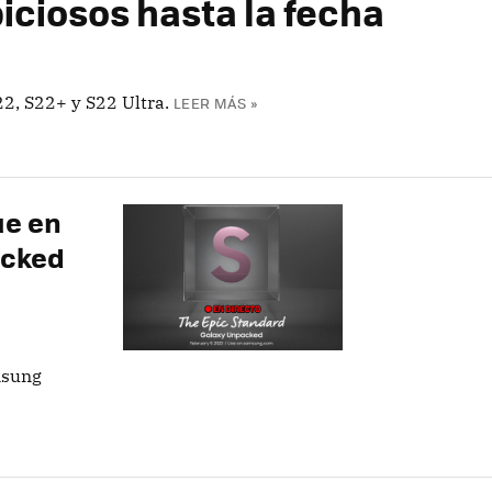
iciosos hasta la fecha
, S22+ y S22 Ultra.
LEER MÁS »
ue en
acked
msung