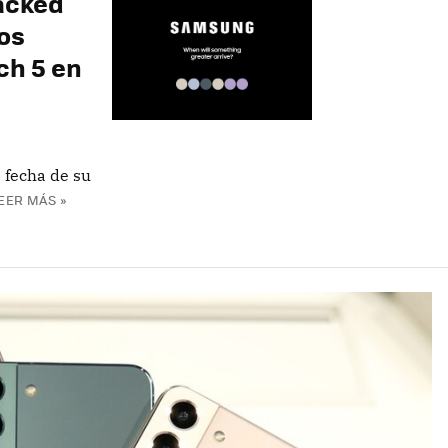
acked
vos
ch 5 en
 fecha de su
EER MÁS »