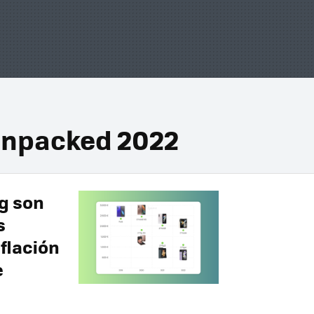
Unpacked 2022
g son
s
nflación
e