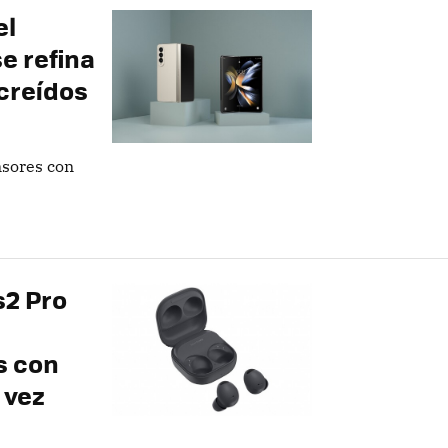
el
e refina
screídos
nsores con
2 Pro
s con
 vez