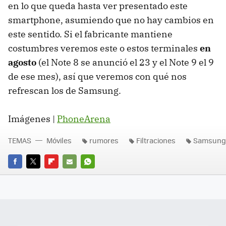
en lo que queda hasta ver presentado este
smartphone, asumiendo que no hay cambios en
este sentido. Si el fabricante mantiene
costumbres veremos este o estos terminales
en
agosto
(el Note 8 se anunció el 23 y el Note 9 el 9
de ese mes), así que veremos con qué nos
refrescan los de Samsung.
Imágenes |
PhoneArena
TEMAS
Móviles
rumores
Filtraciones
Samsung 
FACEBOOK
TWITTER
FLIPBOARD
E-
WHATSAPP
MAIL