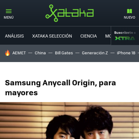
MENÚ
NUEVO
Suscríbete a
ANÁLISIS
XATAKA SELECCIÓN
CIENCIA
MOVILIDAD
HOY SE HABLA DE
AEMET
China
Bill Gates
Generación Z
iPhone 18
Samsung Anycall Origin, para
mayores