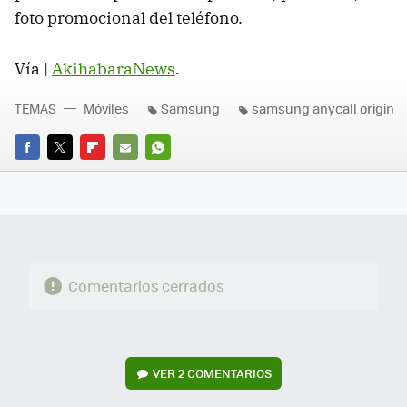
foto promocional del teléfono.
Vía |
AkihabaraNews
.
TEMAS
Móviles
Samsung
samsung anycall origin
FACEBOOK
TWITTER
FLIPBOARD
E-
WHATSAPP
MAIL
Comentarios cerrados
VER
2 COMENTARIOS