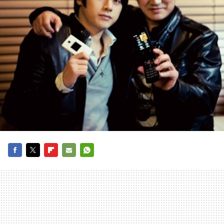
FACEBOOK
TWITTER
FLIPBOARD
E-
WHATSAPP
MAIL