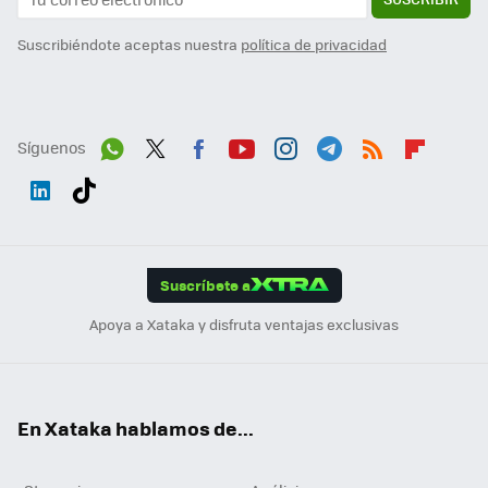
Suscribiéndote aceptas nuestra
política de privacidad
Síguenos
Wh
Twit
Fac
You
Inst
Tele
RSS
Flip
ats
ter
ebo
tub
agr
gra
boa
Link
Tikt
App
ok
e
am
m
rd
edI
ok
Suscríbete a
n
Apoya a Xataka y disfruta ventajas exclusivas
En Xataka hablamos de...