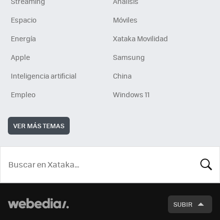
Streaming
Análisis
Espacio
Móviles
Energía
Xataka Movilidad
Apple
Samsung
Inteligencia artificial
China
Empleo
Windows 11
VER MÁS TEMAS
BUSCA
SUBIR