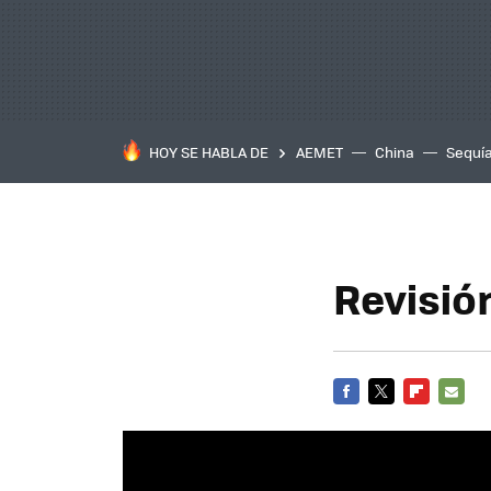
HOY SE HABLA DE
AEMET
China
Sequí
Revisió
FACEBOOK
TWITTER
FLIPBOARD
E-
MAIL