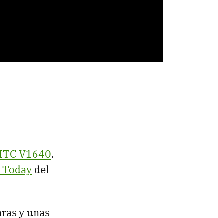
HTC V1640
.
y Today
del
aras y unas