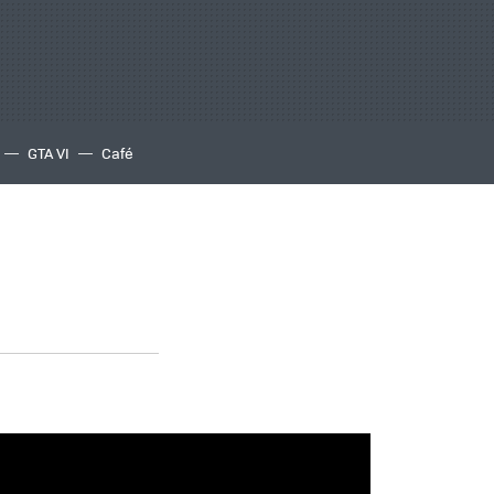
GTA VI
Café