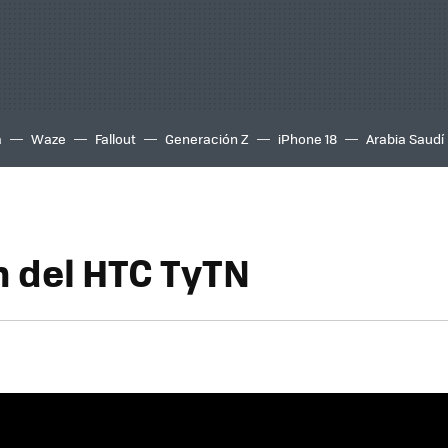
a
Waze
Fallout
Generación Z
iPhone 18
Arabia Saudí
n del HTC TyTN