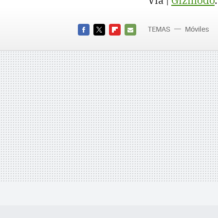
Vía |
Gizmodo
.
TEMAS
Móviles
FACEBOOK
TWITTER
FLIPBOARD
E-
MAIL