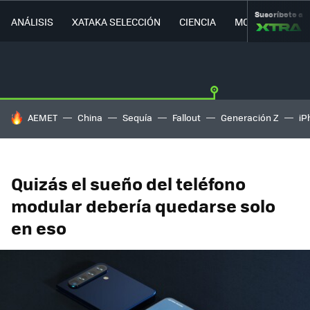
Suscríbete a
ANÁLISIS
XATAKA SELECCIÓN
CIENCIA
MOVILIDAD
HOY SE HABLA DE
AEMET
China
Sequía
Fallout
Generación Z
iP
Quizás el sueño del teléfono
modular debería quedarse solo
en eso