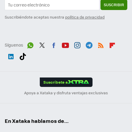
SUSCRIBIR
Suscribiéndote aceptas nuestra
política de privacidad
Síguenos
Wh
Twit
Fac
You
Inst
Tele
RSS
Flip
ats
ter
ebo
tub
agr
gra
boa
Link
Tikt
App
ok
e
am
m
rd
edI
ok
Suscríbete a
n
Apoya a Xataka y disfruta ventajas exclusivas
En Xataka hablamos de...