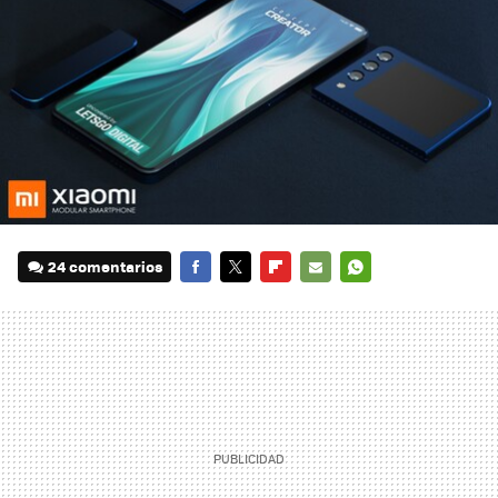
24 comentarios
FACEBOOK
TWITTER
FLIPBOARD
E-
WHATSAPP
MAIL