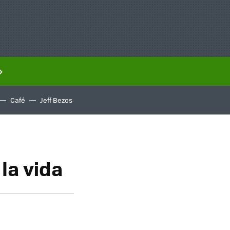
Café
Jeff Bezos
la vida