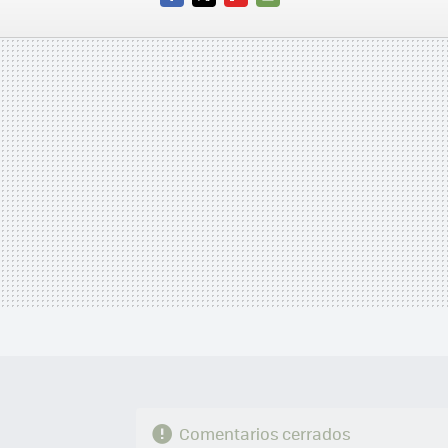
FACEBOOK
TWITTER
FLIPBOARD
E-
MAIL
Comentarios cerrados