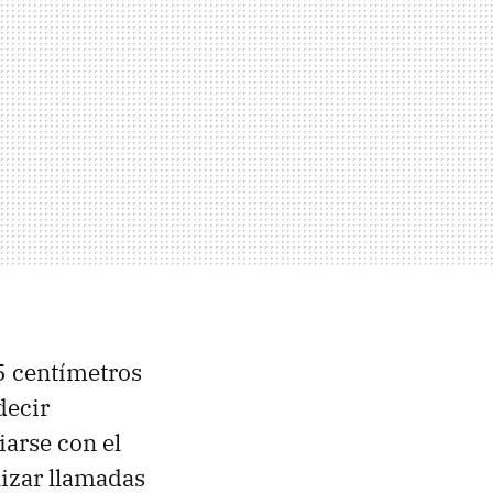
.5 centímetros
decir
iarse con el
lizar llamadas