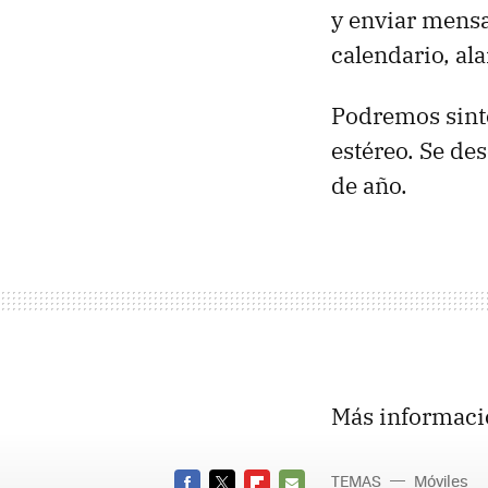
y enviar mensa
calendario, al
Podremos sinto
estéreo. Se de
de año.
Más informaci
TEMAS
Móviles