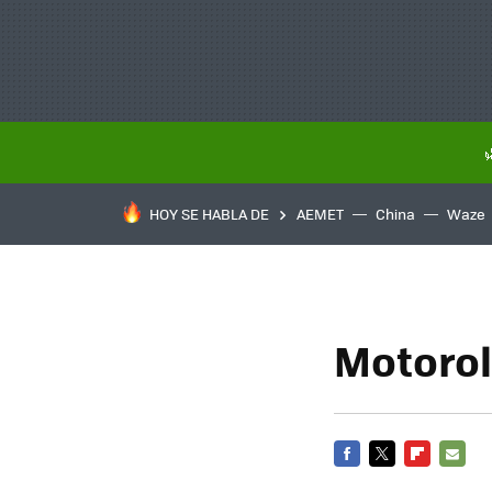
HOY SE HABLA DE
AEMET
China
Waze
Motorol
FACEBOOK
TWITTER
FLIPBOARD
E-