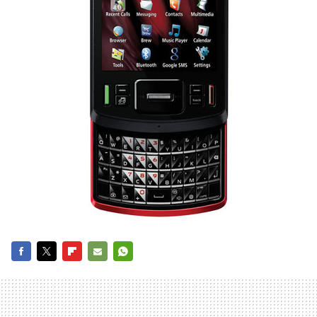
FACEBOOK
TWITTER
FLIPBOARD
E-
WHATSAPP
MAIL