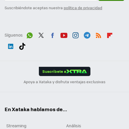
Suscribiéndote aceptas nuestra
política de privacidad
Síguenos
Wh
Twit
Fac
You
Inst
Tele
RSS
Flip
ats
ter
ebo
tub
agr
gra
boa
Link
Tikt
App
ok
e
am
m
rd
edI
ok
Suscríbete a
n
Apoya a Xataka y disfruta ventajas exclusivas
En Xataka hablamos de...
Streaming
Análisis