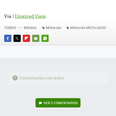
Vía |
Unwired View
.
TEMAS
Móviles
Motorola
Motorola MOTo QA30
FACEBOOK
TWITTER
FLIPBOARD
E-
WHATSAPP
MAIL
Comentarios cerrados
VER
5 COMENTARIOS