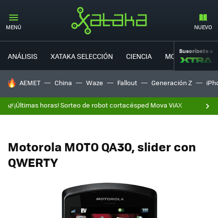
MENÚ
NUEVO
Suscríbete a
ANÁLISIS
XATAKA SELECCIÓN
CIENCIA
MOVILIDAD
HOY SE HABLA DE
AEMET
China
Waze
Fallout
Generación Z
iPh
🌿¡Últimas horas! Sorteo de robot cortacésped Mova ViAX
Motorola MOTO QA30, slider con
QWERTY