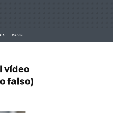
GTA
Xiaomi
l vídeo
o falso)