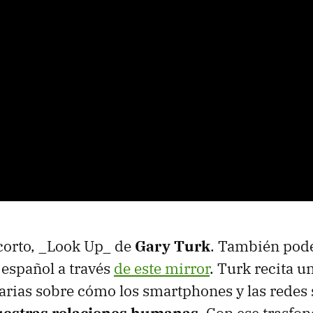
 corto, _Look Up_ de
Gary Turk
. También podé
 español a través
de este mirror
. Turk recita u
darias sobre cómo los smartphones y las redes