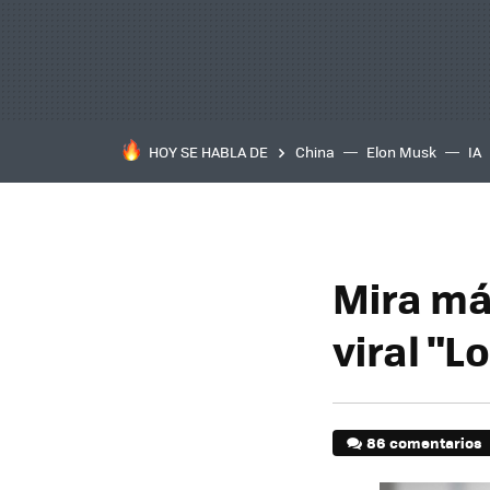
HOY SE HABLA DE
China
Elon Musk
IA
Mira más
viral "L
86 comentarios