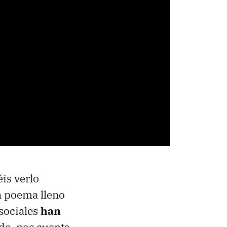
is verlo
n poema lleno
 sociales
han