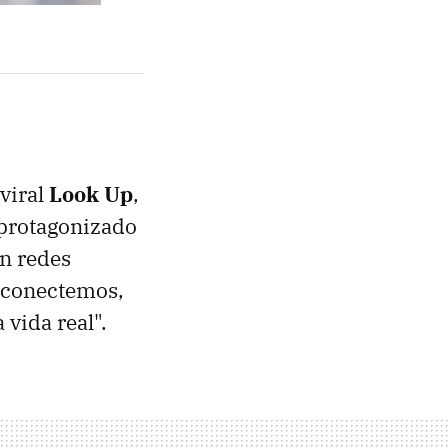
 viral
Look Up
,
y protagonizado
en redes
esconectemos,
 vida real".