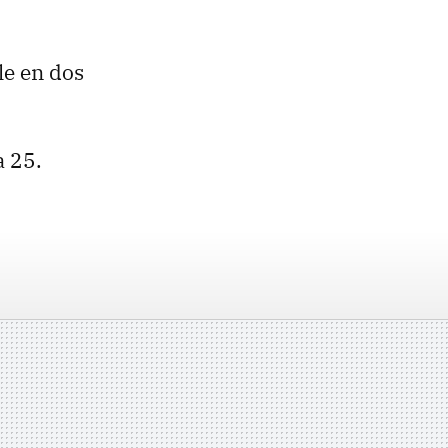
le en dos
a 25.