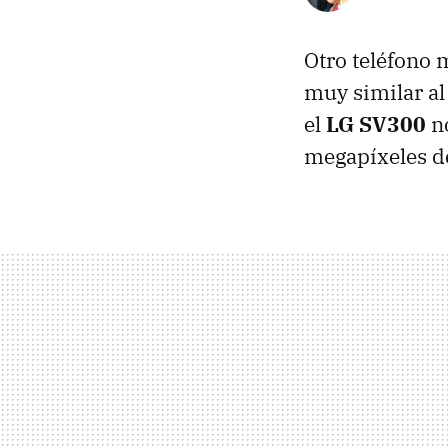
Otro teléfono 
muy similar a
el
LG SV300
no
megapíxeles d