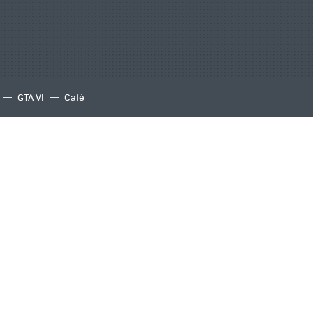
GTA VI
Café