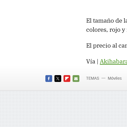
El tamaño de l
colores, rojo y
El precio al ca
Vía |
Akihabar
TEMAS
Móviles
FACEBOOK
TWITTER
FLIPBOARD
E-
MAIL