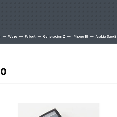
a
Waze
Fallout
Generación Z
iPhone 18
Arabia Saudí
00