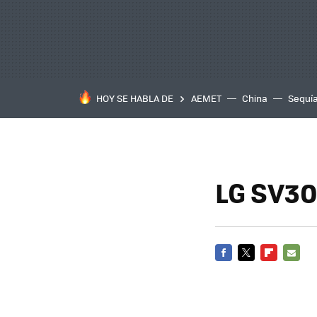
HOY SE HABLA DE
AEMET
China
Sequí
LG SV3
FACEBOOK
TWITTER
FLIPBOARD
E-
MAIL