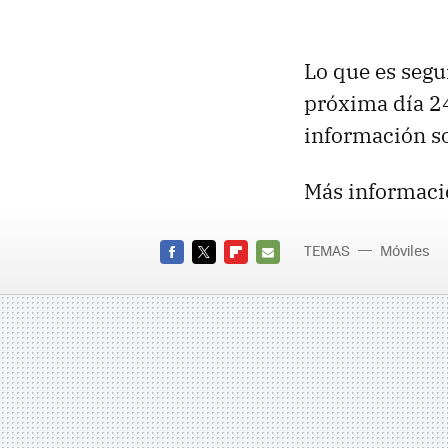
Lo que es segu
próxima día 24
información so
Más informaci
TEMAS
Móviles
FACEBOOK
TWITTER
FLIPBOARD
E-
MAIL