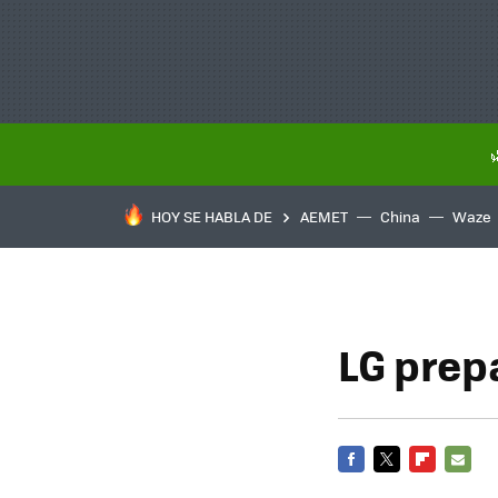
HOY SE HABLA DE
AEMET
China
Waze
LG prep
FACEBOOK
TWITTER
FLIPBOARD
E-