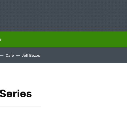
Café
Jeff Bezos
 Series