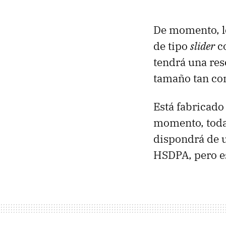
De momento, lo
de tipo
slider
co
tendrá una res
tamaño tan co
Está fabricado
momento, todav
dispondrá de u
HSDPA, pero e