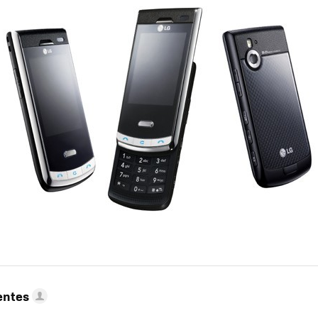
entes