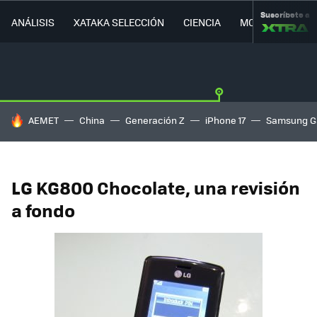
Suscríbete a
ANÁLISIS
XATAKA SELECCIÓN
CIENCIA
MOVILIDAD
HOY SE HABLA DE
AEMET
China
Generación Z
iPhone 17
Samsung G
LG KG800 Chocolate, una revisión
a fondo