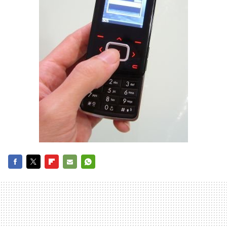
FACEBOOK
TWITTER
FLIPBOARD
E-
WHATSAPP
MAIL