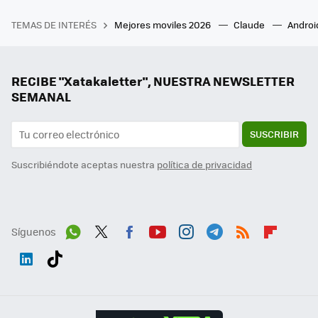
TEMAS DE INTERÉS
Mejores moviles 2026
Claude
Androi
RECIBE "Xatakaletter", NUESTRA NEWSLETTER
SEMANAL
SUSCRIBIR
Suscribiéndote aceptas nuestra
política de privacidad
Síguenos
Wh
Twit
Fac
You
Inst
Tele
RSS
Flip
ats
ter
ebo
tub
agr
gra
boa
Link
Tikt
App
ok
e
am
m
rd
edI
ok